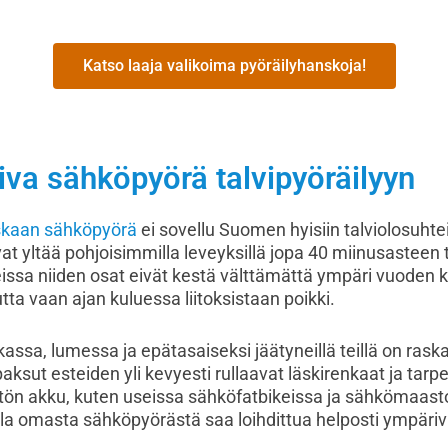
Katso laaja valikoima pyöräilyhanskoja!
iva sähköpyörä talvipyöräilyyn
skaan sähköpyörä
ei sovellu Suomen hyisiin talviolosuhtei
t yltää pohjoisimmilla leveyksillä jopa 40 miinusasteen 
ssa niiden osat eivät kestä välttämättä ympäri vuoden k
utta vaan ajan kuluessa liitoksistaan poikki.
skassa, lumessa ja epätasaiseksi jäätyneillä teillä on rask
paksut esteiden yli kevyesti rullaavat läskirenkaat ja tar
ön akku, kuten useissa sähköfatbikeissa ja sähkömaast
eilla omasta sähköpyörästä saa loihdittua helposti ympär