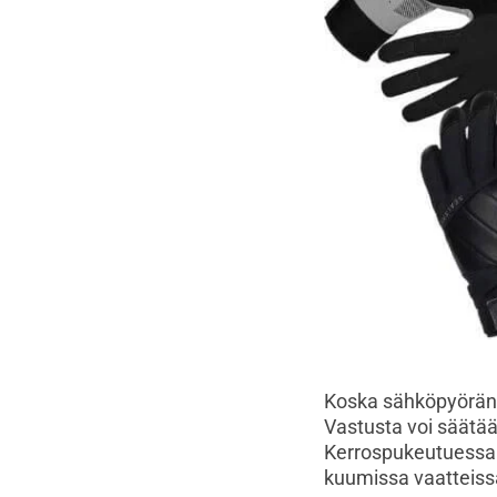
Koska sähköpyörän 
Vastusta voi säätää 
Kerrospukeutuessa v
kuumissa vaatteissa