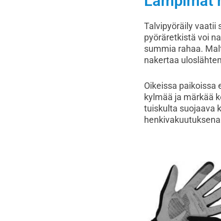
Lämpimät ha
Talvipyöräily vaatii
pyöräretkistä voi na
summia rahaa. Maltil
nakertaa uloslähtem
Oikeissa paikoissa 
kylmää ja märkää ke
tuiskulta suojaava k
henkivakuutuksena pi