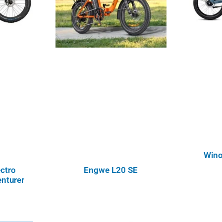
Wino
ectro
Engwe L20 SE
nturer