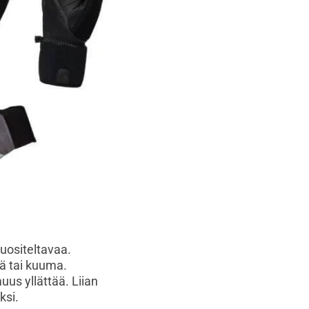
uositeltavaa.
mä tai kuuma.
us yllättää. Liian
ksi.