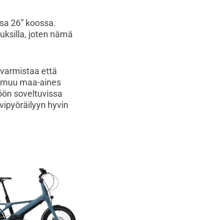
sa 26” koossa.
uksilla, joten nämä
 varmistaa että
ja muu maa-aines
töön soveltuvissa
lvipyöräilyyn hyvin