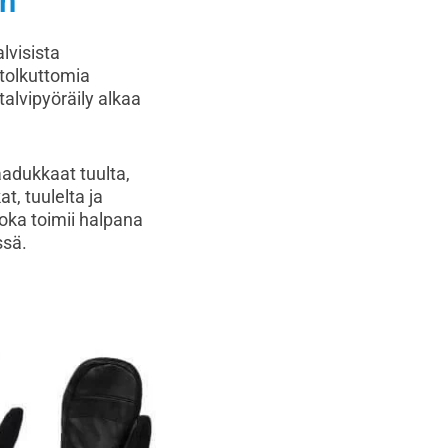
yn
lvisista
 tolkuttomia
talvipyöräily alkaa
aadukkaat tuulta,
, tuulelta ja
joka toimii halpana
ssä.