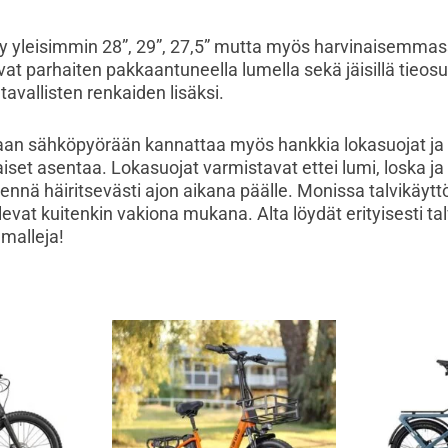
yy yleisimmin 28”, 29”, 27,5” mutta myös harvinaisemmas
at parhaiten pakkaantuneella lumella sekä jäisillä tieosu
 tavallisten renkaiden lisäksi.
vaan sähköpyörään kannattaa myös hankkia lokasuojat ja
laiset asentaa. Lokasuojat varmistavat ettei lumi, loska 
 lennä häiritsevästi ajon aikana päälle. Monissa talvikäyt
ulevat kuitenkin vakiona mukana. Alta löydät erityisesti ta
malleja!