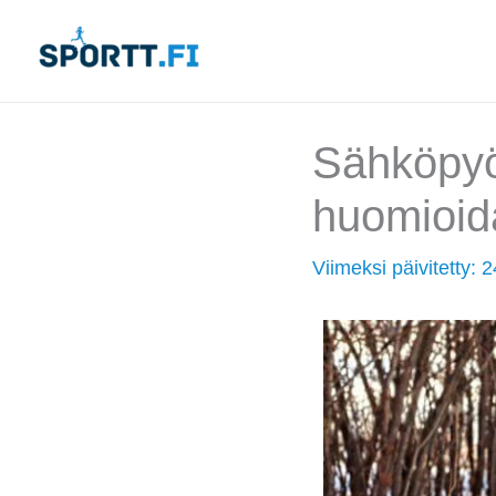
Siirry
sisältöön
Sähköpyör
huomioid
Viimeksi päivitetty:
2