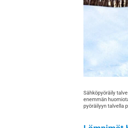
Sähköpyöräily talve
enemmän huomiota ku
pyöräilyyn talvella