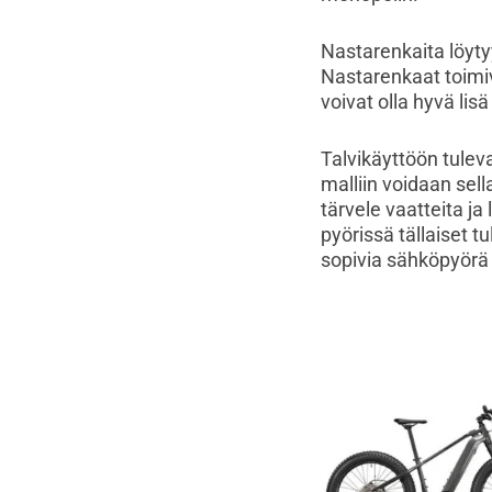
Nastarenkaita löyt
Nastarenkaat toimiv
voivat olla hyvä lisä
Talvikäyttöön tule
malliin voidaan sel
tärvele vaatteita ja
pyörissä tällaiset t
sopivia sähköpyörä 