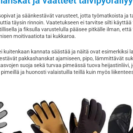
nskat ja vaatteet talvipyöräily
 sopivat ja säänkestävät varusteet, jotta työmatkoista ja ta
uttia täysin rinnoin. Vaatetukseen ei tarvitse silti käyttää
lisella ja fiksulla varustelulla pääsee pitkälle ilman, että 
isen moitivaatiota tai kukkaroa.
ei kuitenkaan kannata säästää ja näitä ovat esimerkiksi l
stävät pakkashanskat ajamiseen, pipo, lämmittävät sukat
asvojen suoja sekä turvaa pimeässä tuova heijastinliivi, 
meillä ja huonosti valaistuilla teillä kuin myös liikentee