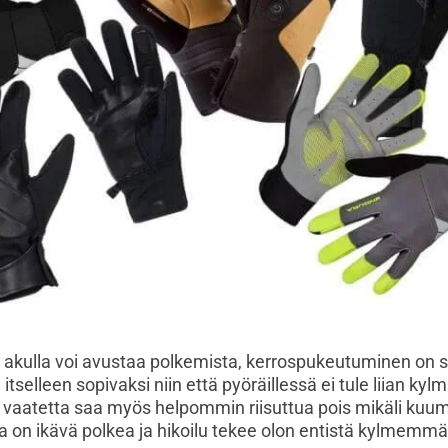
akulla voi avustaa polkemista, kerrospukeutuminen on s
itselleen sopivaksi niin että pyöräillessä ei tule liian kyl
aatetta saa myös helpommin riisuttua pois mikäli kuumu
 on ikävä polkea ja hikoilu tekee olon entistä kylmemmä