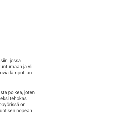
siin, jossa
tuntumaan ja yli.
ovia lämpötilan
asta polkea, joten
peeksi tehokas
opyörissä on.
ivuotisen nopean