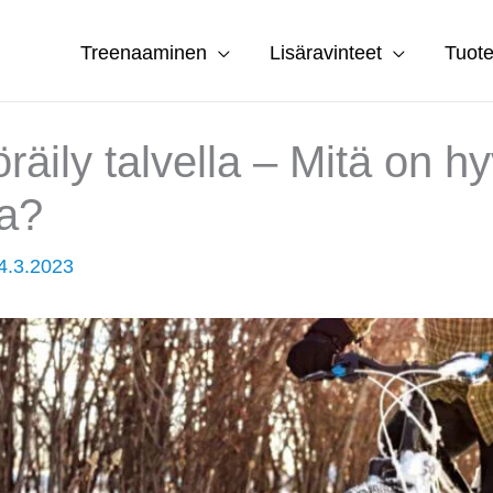
Treenaaminen
Lisäravinteet
Tuote
äily talvella – Mitä on h
a?
4.3.2023