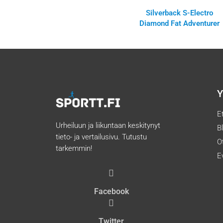
Silverback S-Electro
Diamond Fat Adventurer
Y
E
Urheiluun ja liikuntaan keskitynyt
B
tieto- ja vertailusivu. Tutustu
O
tarkemmin!
E
Facebook
Twitter