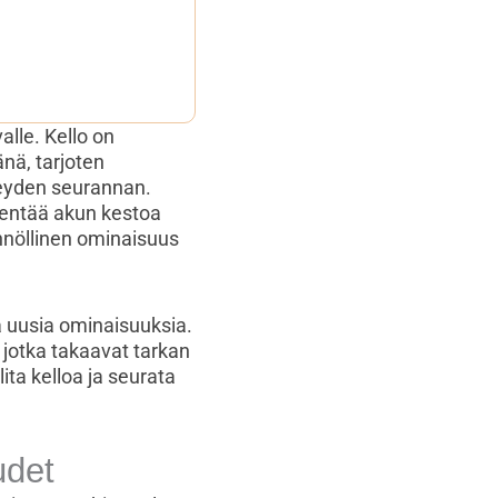
alle. Kello on
änä, tarjoten
rveyden seurannan.
identää akun kestoa
nnöllinen ominaisuus
ia uusia ominaisuuksia.
, jotka takaavat tarkan
ita kelloa ja seurata
udet