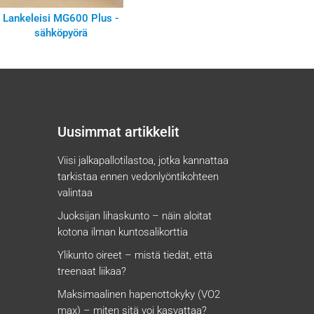
Lankeleisi MG600 Plus -
sähköpyörä
Uusimmat artikkelit
Viisi jalkapallotilastoa, jotka kannattaa
tarkistaa ennen vedonlyöntikohteen
valintaa
Juoksijan lihaskunto – näin aloitat
kotona ilman kuntosalikorttia
Ylikunto oireet – mistä tiedät, että
treenaat liikaa?
Maksimaalinen hapenottokyky (VO2
max) – miten sitä voi kasvattaa?