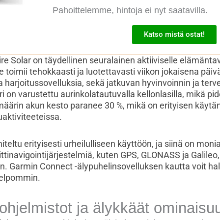
Pahoittelemme, hintoja ei nyt saatavilla.
Katso mistä ostat!
e Solar on täydellinen seuralainen aktiiviselle elämäntav
se toimii tehokkaasti ja luotettavasti viikon jokaisena päiv
ja harjoitussovelluksia, sekä jatkuvan hyvinvoinnin ja te
 on varustettu aurinkolatautuvalla kellonlasilla, mikä p
äärin akun kesto paranee 30 %, mikä on erityisen käytä
iluaktiviteeteissa.
iteltu erityisesti urheilulliseen käyttöön, ja siinä on mon
iittinavigointijärjestelmiä, kuten GPS, GLONASS ja Galileo
n. Garmin Connect -älypuhelinsovelluksen kautta voit hall
 helpommin.
ohjelmistot ja älykkäät ominaisu