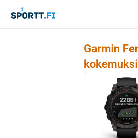
Siirry
sisältöön
Garmin Fen
kokemuksi