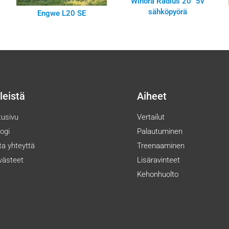
Winora Radius 20″ 5v
sähköpyörä
Engwe L20 SE
leistä
Aiheet
tusivu
Vertailut
logi
Palautuminen
ta yhteyttä
Treenaaminen
västeet
Lisäravinteet
Kehonhuolto