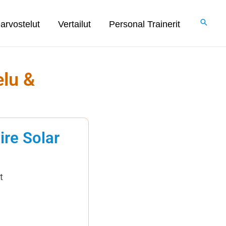
arvostelut
Vertailut
Personal Trainerit
elu &
ire Solar
d
t