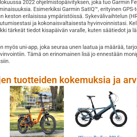
lokuussa 2022 ohjelmistopäivityksen, joka tuo Garmin Fen
minaisuuksia. Esimerkiksi Garmin SatIQ™, erityinen GPS-t
keston erilaisissa ympäristöissä. Sykevälivaihtelun (HRV
utumisestasi ja kokonaisvaltaisesta hyvinvoinnistasi. Ke
ki tärkeät tiedot kisapäivän varalle, kuten säätiedot ja l
on myös uni-app, joka seuraa unen laatua ja määrää, tarj
invointiin. Tämä on erinomainen lisä jo ennestään monipu
siin.
jen tuotteiden kokemuksia ja arv