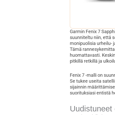
Garmin Fenix 7 Sapphir
suunniteltu niin, että 
monipuolisia urheilu- 
Tämä rannesykemittari
huomattavasti. Keskim
pitkillä retkillä ja ulko
Fenix 7 -malli on suunn
Se tukee useita satell
sijainnin määrittämise
suorituksiasi entistä
Uudistuneet 