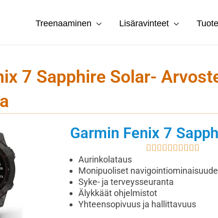
Treenaaminen
Lisäravinteet
Tuote
ix 7 Sapphire Solar- Arvost
a
Garmin Fenix 7 Sapph
Rate










10
Aurinkolataus
out
Monipuoliset navigointiominaisuude
of
Syke- ja terveysseuranta
10
Älykkäät ohjelmistot
Yhteensopivuus ja hallittavuus