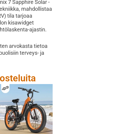
ix 7 Sapphire Solar -
ekniikka, mahdollistaa
) tila tarjoaa
llon kisawidget
ähtölaskenta-ajastin.
oten arvokasta tietoa
olisiin terveys- ja
osteluita