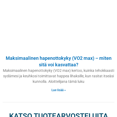
Maksimaalinen hapenottokyky (VO2 max) – miten
sitä voi kasvattaa?
Maksimaalinen hapenottokyky (VO2 max) kertoo, kuinka tehokkaasti
sydämesi ja keuhkosi toimittavat happea lihaksille, kun rasitat itseäsi
kunnolla. Aloittelijana tämä luku
Lue lisää »
KATSO TUOTEARVOSTELUITA