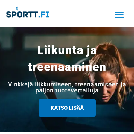
Siirry
sisältöön
Liikunta ja
treenaaminen
Vinkkejä liikkumiseen, treenaamiseen ja
paljon tuotevertailuja
KATSO LISÄÄ