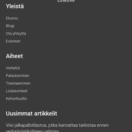
Linktree
Yleistä
Etusivu
Blogi
Ota yhteyttä
Evästeet
Aiheet
Vertailut
Palautuminen
Treenaaminen
Lisäravinteet
Kehonhuolto
Uusimmat artikkelit
Viisi jalkapallotilastoa, jotka kannattaa tarkistaa ennen
vedonlyöntikohteen valintaa