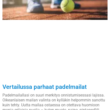
Vertailussa parhaat padelmailat
Padelmailallasi on suuri merkitys onnistumisessasi lajissa.
Oikeanlaisen mailan valinta on kylläkin helpommin sanottu
kuin tehty. Uutta mailaa ostaessa on otettava huomioon
monia erilaisia puolia – kuten muoto, paino, pintaprofiili,