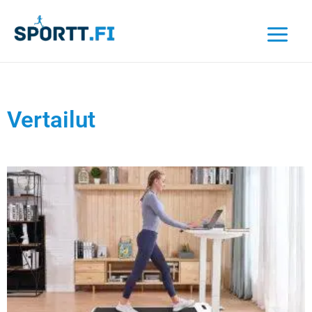
Siirry
sisältöön
Vertailut