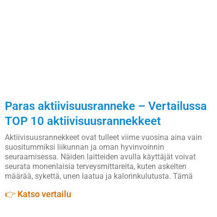
Paras aktiivisuusranneke – Vertailussa
TOP 10 aktiivisuusrannekkeet
Aktiivisuusrannekkeet ovat tulleet viime vuosina aina vain
suositummiksi liikunnan ja oman hyvinvoinnin
seuraamisessa. Näiden laitteiden avulla käyttäjät voivat
seurata monenlaisia terveysmittareita, kuten askelten
määrää, sykettä, unen laatua ja kalorinkulutusta. Tämä
👉 Katso vertailu