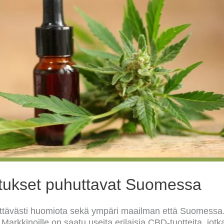
tukset puhuttavat Suomessa
ttävästi huomiota sekä ympäri maailman että Suomessa.
. Markkinoille on saatu useita erilaisia CBD-tuotteita, jotk