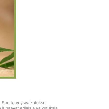
 Sen terveysvaikutukset
a lupaavat erilaisia vaikutuksia