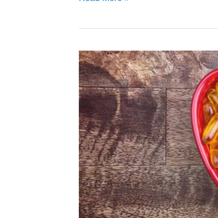
Paras
Omega
3
kalaöljy
–
Katso
vertailu