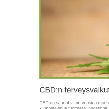
Suomessa
CBD:n terveysvaiku
CBD on saanut viime vuosina merki
kiinnostavat ja tuotteet kiinnostavat