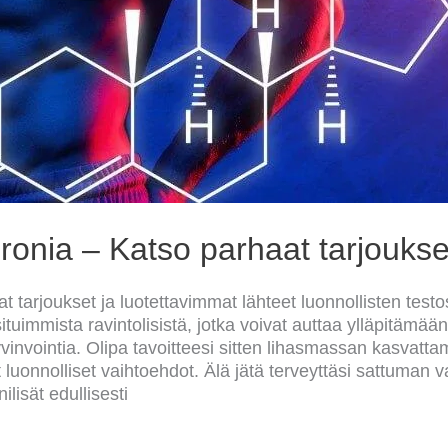
eronia – Katso parhaat tarjoukse
tarjoukset ja luotettavimmat lähteet luonnollisten testo
tuimmista ravintolisistä, jotka voivat auttaa ylläpitämään 
invointia. Olipa tavoitteesi sitten lihasmassan kasvattam
luonnolliset vaihtoehdot. Älä jätä terveyttäsi sattuman 
ilisät edullisesti