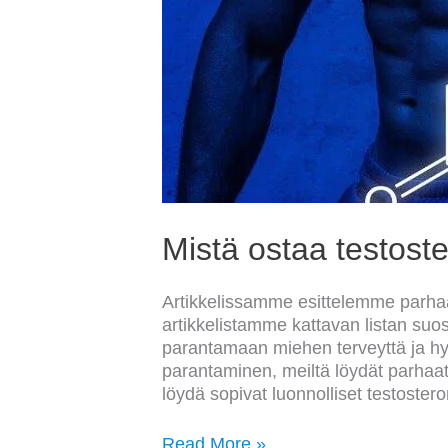
Mistä ostaa testost
Artikkelissamme esittelemme parhaat 
artikkelistamme kattavan listan suosi
parantamaan miehen terveyttä ja hyv
parantaminen, meiltä löydät parhaat 
löydä sopivat luonnolliset testosteron
Read More »