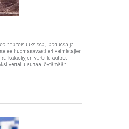
ntoainepitoisuuksissa, laadussa ja
elee huomattavasti eri valmistajien
la. Kalaöljyjen vertailu auttaa
äksi vertailu auttaa löytämään