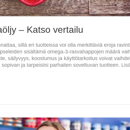
ljy – Katso vertailu
attaa, sillä eri tuotteissa voi olla merkittäviä eroja ravi
kapseleiden sisältämä omega-3-rasvahappojen määrä vaiht
te, säilyvyys, koostumus ja käyttötarkoitus voivat vaihdel
 sopivan ja tarpeisiisi parhaiten soveltuvan tuotteen. Lis