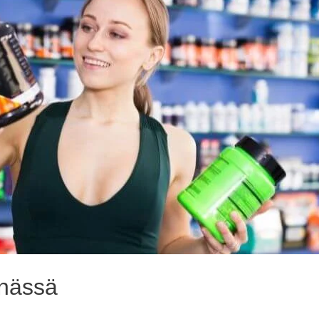
nnässä