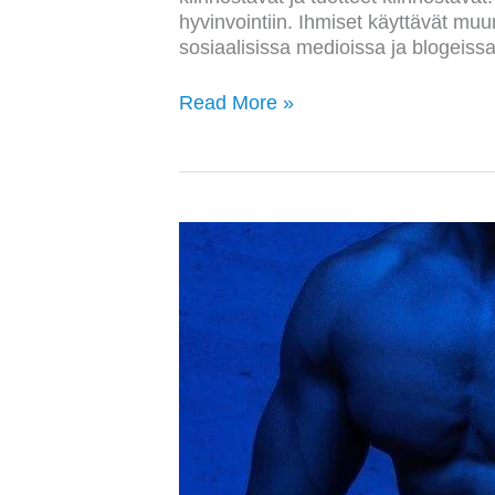
hyvinvointiin. Ihmiset käyttävät muu
sosiaalisissa medioissa ja blogeiss
Read More »
Mistä
ostaa
testosteronia
–
Katso
parhaat
tarjoukset