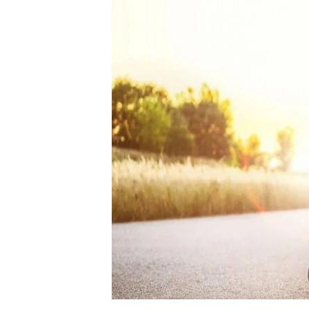
sähköpotkulauta
vertailu