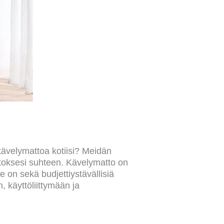
kävelymattoa kotiisi? Meidän
stoksesi suhteen. Kävelymatto on
 on sekä budjettiystävällisiä
 käyttöliittymään ja