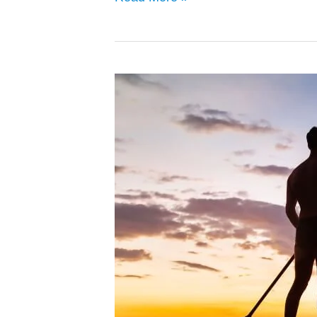
Paras
SUP-
lauta
vertailu