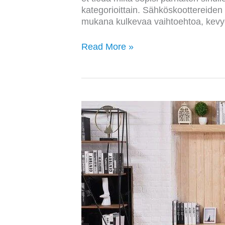
kategorioittain. Sähköskoottereiden 
mukana kulkevaa vaihtoehtoa, kevyet 
Read More »
Paras
kävelymatto
vertailu