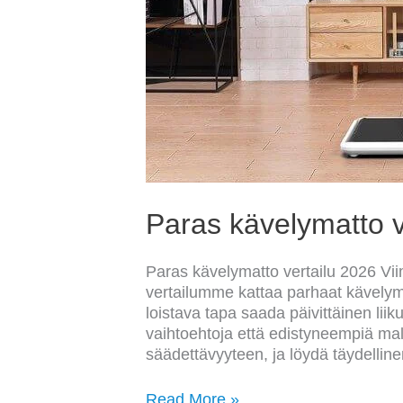
Paras kävelymatto v
Paras kävelymatto vertailu 2026 Vii
vertailumme kattaa parhaat kävelyma
loistava tapa saada päivittäinen li
vaihtoehtoja että edistyneempiä mal
säädettävyyteen, ja löydä täydellin
Read More »