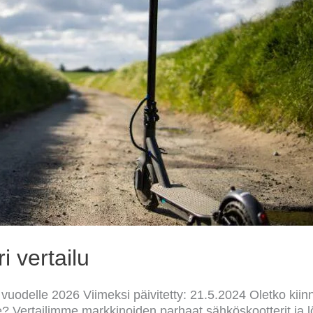
 vertailu
 vuodelle 2026 Viimeksi päivitetty: 21.5.2024 Oletko kii
lle? Vertailimme markkinoiden parhaat sähköskootterit ja 