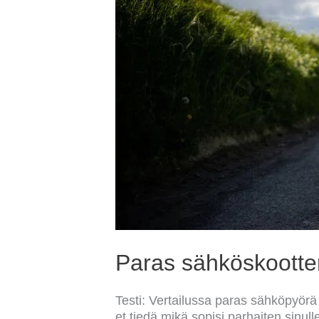
Paras sähköskootteri
Testi: Vertailussa paras sähköpyörä
et tiedä mikä sopisi parhaiten sinu