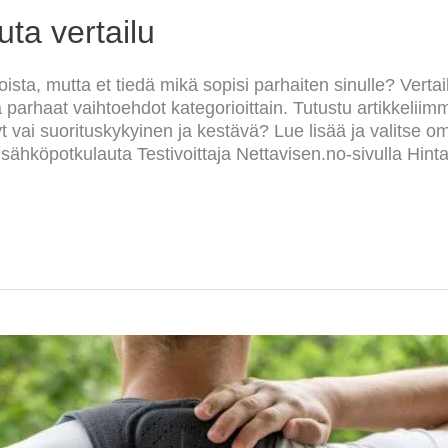
ta vertailu
ista, mutta et tiedä mikä sopisi parhaiten sinulle? Vert
parhaat vaihtoehdot kategorioittain. Tutustu artikkeliimme
t vai suorituskykyinen ja kestävä? Lue lisää ja valitse o
ähköpotkulauta Testivoittaja Nettavisen.no-sivulla Hin