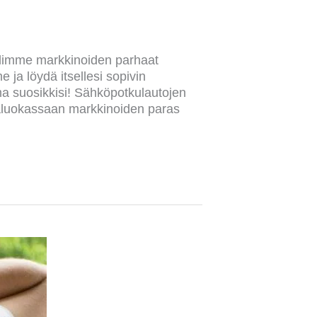
ailimme markkinoiden parhaat
 ja löydä itsellesi sopivin
ma suosikkisi! Sähköpotkulautojen
taluokassaan markkinoiden paras