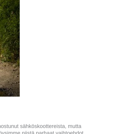
nnostunut sähköskoottereista, mutta
löysimme niistä parhaat vaihtoehdot