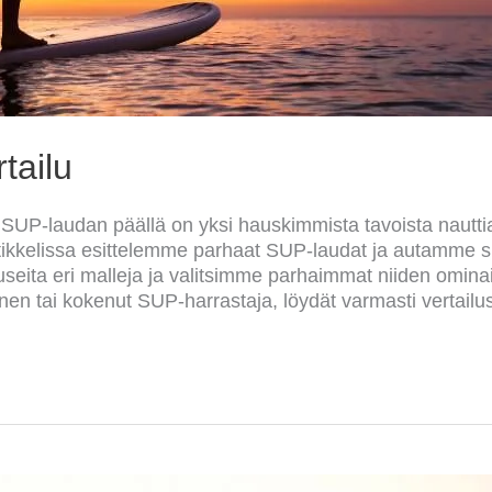
tailu
n SUP-laudan päällä on yksi hauskimmista tavoista nauttia
ikkelissa esittelemme parhaat SUP-laudat ja autamme si
eita eri malleja ja valitsimme parhaimmat niiden omin
ainen tai kokenut SUP-harrastaja, löydät varmasti vertai