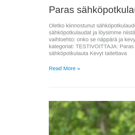
Paras sähköpotkulau
Oletko kiinnostunut sähköpotkulaudo
sähköpotkulaudat ja löysimme niistä 
vaihtoehto: onko se näppärä ja kevy
kategoriat: TESTIVOITTAJA: Paras s
sähköpotkulauta Kevyt taitettava
Read More »
Paras
ryhtiliivi
vertailu