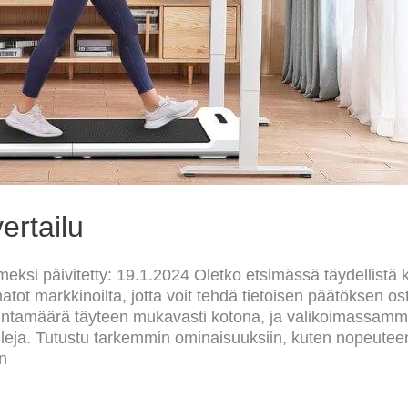
ertailu
meksi päivitetty: 19.1.2024 Oletko etsimässä täydellistä 
tot markkinoilta, jotta voit tehdä tietoisen päätöksen o
ikuntamäärä täyteen mukavasti kotona, ja valikoimassamme
leja. Tutustu tarkemmin ominaisuuksiin, kuten nopeuteen,
en