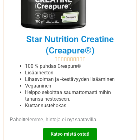
Star Nutrition Creatine
(Creapure®)
Rated










10
100 % puhdas Creapure®
out
Lisäaineeton
of
Lihasvoiman ja -kestävyyden lisääminen
10
Vegaaninen
Helppo sekoittaa saumattomasti mihin
tahansa nesteeseen.
Kustannustehokas
Pahoittelemme, hintoja ei nyt saatavilla.
Katso mistä ostat!