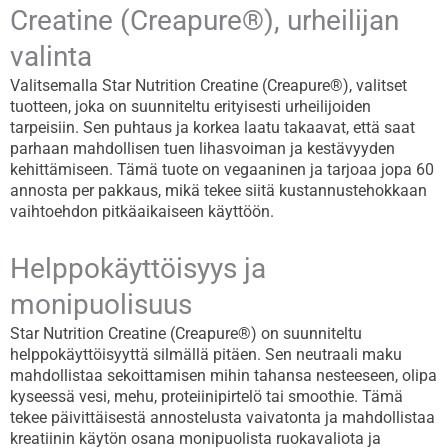
Creatine (Creapure®), urheilijan
valinta
Valitsemalla Star Nutrition Creatine (Creapure®), valitset
tuotteen, joka on suunniteltu erityisesti urheilijoiden
tarpeisiin. Sen puhtaus ja korkea laatu takaavat, että saat
parhaan mahdollisen tuen lihasvoiman ja kestävyyden
kehittämiseen. Tämä tuote on vegaaninen ja tarjoaa jopa 60
annosta per pakkaus, mikä tekee siitä kustannustehokkaan
vaihtoehdon pitkäaikaiseen käyttöön.
Helppokäyttöisyys ja
monipuolisuus
Star Nutrition Creatine (Creapure®) on suunniteltu
helppokäyttöisyyttä silmällä pitäen. Sen neutraali maku
mahdollistaa sekoittamisen mihin tahansa nesteeseen, olipa
kyseessä vesi, mehu, proteiinipirtelö tai smoothie. Tämä
tekee päivittäisestä annostelusta vaivatonta ja mahdollistaa
kreatiinin käytön osana monipuolista ruokavaliota ja