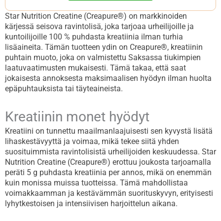
Star Nutrition Creatine (Creapure®) on markkinoiden
kärjessä seisova ravintolisä, joka tarjoaa urheilijoille ja
kuntoilijoille 100 % puhdasta kreatiinia ilman turhia
lisäaineita. Tämän tuotteen ydin on Creapure®, kreatiinin
puhtain muoto, joka on valmistettu Saksassa tiukimpien
laatuvaatimusten mukaisesti. Tämä takaa, että saat
jokaisesta annoksesta maksimaalisen hyödyn ilman huolta
epäpuhtauksista tai täyteaineista.
Kreatiinin monet hyödyt
Kreatiini on tunnettu maailmanlaajuisesti sen kyvystä lisätä
lihaskestävyyttä ja voimaa, mikä tekee siitä yhden
suosituimmista ravintolisistä urheilijoiden keskuudessa. Star
Nutrition Creatine (Creapure®) erottuu joukosta tarjoamalla
peräti 5 g puhdasta kreatiinia per annos, mikä on enemmän
kuin monissa muissa tuotteissa. Tämä mahdollistaa
voimakkaamman ja kestävämmän suorituskyvyn, erityisesti
lyhytkestoisen ja intensiivisen harjoittelun aikana.