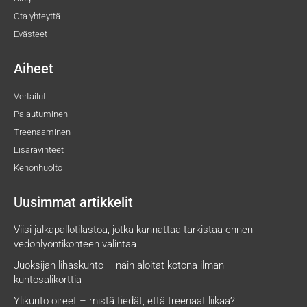
Ota yhteyttä
Evästeet
Aiheet
Vertailut
Palautuminen
Treenaaminen
Lisäravinteet
Kehonhuolto
Uusimmat artikkelit
Viisi jalkapallotilastoa, jotka kannattaa tarkistaa ennen
vedonlyöntikohteen valintaa
Juoksijan lihaskunto – näin aloitat kotona ilman
kuntosalikorttia
Ylikunto oireet – mistä tiedät, että treenaat liikaa?