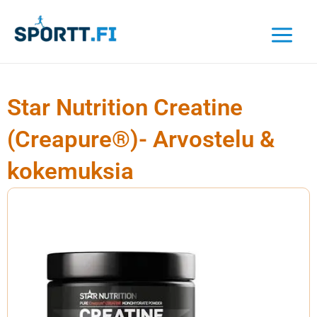
Siirry
sisältöön
Star Nutrition Creatine
(Creapure®)- Arvostelu &
kokemuksia