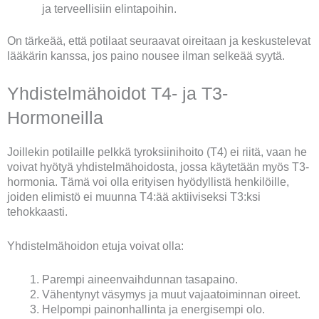
ja terveellisiin elintapoihin.
On tärkeää, että potilaat seuraavat oireitaan ja keskustelevat
lääkärin kanssa, jos paino nousee ilman selkeää syytä.
Yhdistelmähoidot T4- ja T3-
Hormoneilla
Joillekin potilaille pelkkä tyroksiinihoito (T4) ei riitä, vaan he
voivat hyötyä yhdistelmähoidosta, jossa käytetään myös T3-
hormonia. Tämä voi olla erityisen hyödyllistä henkilöille,
joiden elimistö ei muunna T4:ää aktiiviseksi T3:ksi
tehokkaasti.
Yhdistelmähoidon etuja voivat olla:
Parempi aineenvaihdunnan tasapaino.
Vähentynyt väsymys ja muut vajaatoiminnan oireet.
Helpompi painonhallinta ja energisempi olo.