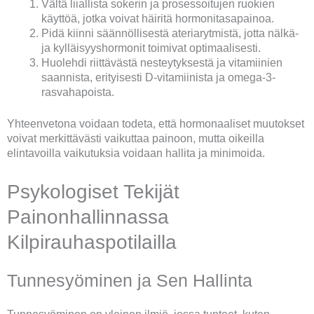
Vältä liiallista sokerin ja prosessoitujen ruokien
käyttöä, jotka voivat häiritä hormonitasapainoa.
Pidä kiinni säännöllisestä ateriarytmistä, jotta nälkä-
ja kylläisyyshormonit toimivat optimaalisesti.
Huolehdi riittävästä nesteytyksestä ja vitamiinien
saannista, erityisesti D-vitamiinista ja omega-3-
rasvahapoista.
Yhteenvetona voidaan todeta, että hormonaaliset muutokset
voivat merkittävästi vaikuttaa painoon, mutta oikeilla
elintavoilla vaikutuksia voidaan hallita ja minimoida.
Psykologiset Tekijät
Painonhallinnassa
Kilpirauhaspotilailla
Tunnesyöminen ja Sen Hallinta
Tunnesyöminen on yleinen ilmiö, jossa tunteet, kuten