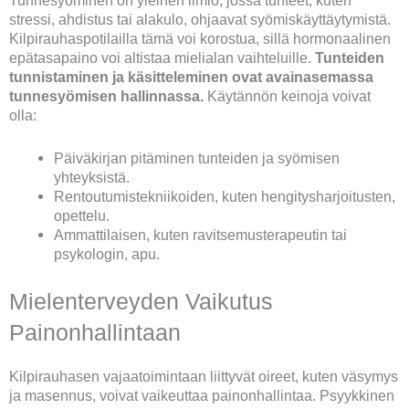
stressi, ahdistus tai alakulo, ohjaavat syömiskäyttäytymistä.
Kilpirauhaspotilailla tämä voi korostua, sillä hormonaalinen
epätasapaino voi altistaa mielialan vaihteluille.
Tunteiden
tunnistaminen ja käsitteleminen ovat avainasemassa
tunnesyömisen hallinnassa.
Käytännön keinoja voivat
olla:
Päiväkirjan pitäminen tunteiden ja syömisen
yhteyksistä.
Rentoutumistekniikoiden, kuten hengitysharjoitusten,
opettelu.
Ammattilaisen, kuten ravitsemusterapeutin tai
psykologin, apu.
Mielenterveyden Vaikutus
Painonhallintaan
Kilpirauhasen vajaatoimintaan liittyvät oireet, kuten väsymys
ja masennus, voivat vaikeuttaa painonhallintaa. Psyykkinen