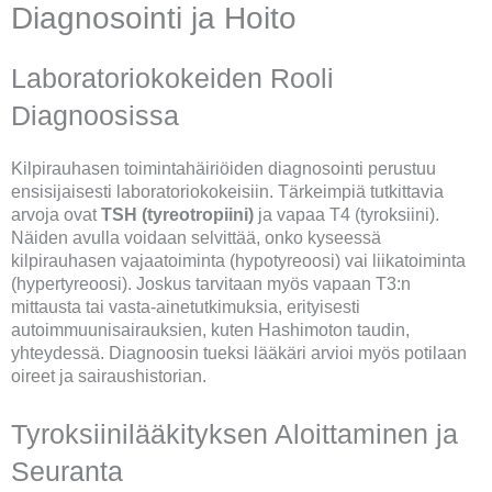
Diagnosointi ja Hoito
Laboratoriokokeiden Rooli
Diagnoosissa
Kilpirauhasen toimintahäiriöiden diagnosointi perustuu
ensisijaisesti laboratoriokokeisiin. Tärkeimpiä tutkittavia
arvoja ovat
TSH (tyreotropiini)
ja vapaa T4 (tyroksiini).
Näiden avulla voidaan selvittää, onko kyseessä
kilpirauhasen vajaatoiminta (hypotyreoosi) vai liikatoiminta
(hypertyreoosi). Joskus tarvitaan myös vapaan T3:n
mittausta tai vasta-ainetutkimuksia, erityisesti
autoimmuunisairauksien, kuten Hashimoton taudin,
yhteydessä. Diagnoosin tueksi lääkäri arvioi myös potilaan
oireet ja sairaushistorian.
Tyroksiinilääkityksen Aloittaminen ja
Seuranta