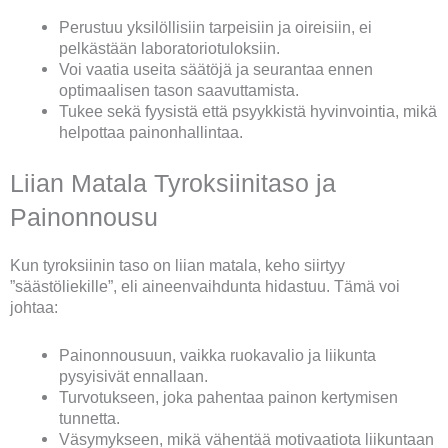
Perustuu yksilöllisiin tarpeisiin ja oireisiin, ei
pelkästään laboratoriotuloksiin.
Voi vaatia useita säätöjä ja seurantaa ennen
optimaalisen tason saavuttamista.
Tukee sekä fyysistä että psyykkistä hyvinvointia, mikä
helpottaa painonhallintaa.
Liian Matala Tyroksiinitaso ja
Painonnousu
Kun tyroksiinin taso on liian matala, keho siirtyy
”säästöliekille”, eli aineenvaihdunta hidastuu. Tämä voi
johtaa:
Painonnousuun, vaikka ruokavalio ja liikunta
pysyisivät ennallaan.
Turvotukseen, joka pahentaa painon kertymisen
tunnetta.
Väsymykseen, mikä vähentää motivaatiota liikuntaan