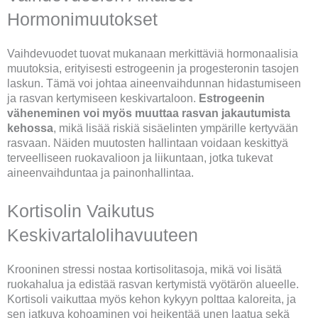
Hormonimuutokset
Vaihdevuodet tuovat mukanaan merkittäviä hormonaalisia
muutoksia, erityisesti estrogeenin ja progesteronin tasojen
laskun. Tämä voi johtaa aineenvaihdunnan hidastumiseen
ja rasvan kertymiseen keskivartaloon.
Estrogeenin
väheneminen voi myös muuttaa rasvan jakautumista
kehossa
, mikä lisää riskiä sisäelinten ympärille kertyvään
rasvaan. Näiden muutosten hallintaan voidaan keskittyä
terveelliseen ruokavalioon ja liikuntaan, jotka tukevat
aineenvaihduntaa ja painonhallintaa.
Kortisolin Vaikutus
Keskivartalolihavuuteen
Krooninen stressi nostaa kortisolitasoja, mikä voi lisätä
ruokahalua ja edistää rasvan kertymistä vyötärön alueelle.
Kortisoli vaikuttaa myös kehon kykyyn polttaa kaloreita, ja
sen jatkuva kohoaminen voi heikentää unen laatua sekä