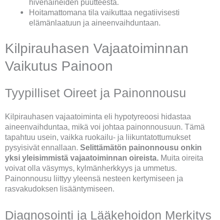
hivenaineiden puutteesta.
Hoitamattomana tila vaikuttaa negatiivisesti
elämänlaatuun ja aineenvaihduntaan.
Kilpirauhasen Vajaatoiminnan
Vaikutus Painoon
Tyypilliset Oireet ja Painonnousu
Kilpirauhasen vajaatoiminta eli hypotyreoosi hidastaa
aineenvaihduntaa, mikä voi johtaa painonnousuun. Tämä
tapahtuu usein, vaikka ruokailu- ja liikuntatottumukset
pysyisivät ennallaan.
Selittämätön painonnousu onkin
yksi yleisimmistä vajaatoiminnan oireista.
Muita oireita
voivat olla väsymys, kylmänherkkyys ja ummetus.
Painonnousu liittyy yleensä nesteen kertymiseen ja
rasvakudoksen lisääntymiseen.
Diagnosointi ja Lääkehoidon Merkitys