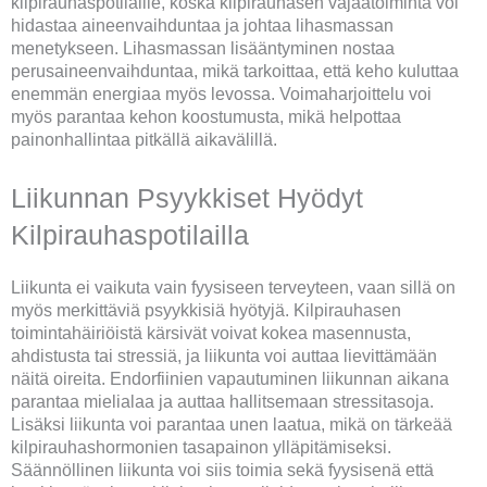
kilpirauhaspotilaille, koska kilpirauhasen vajaatoiminta voi
hidastaa aineenvaihduntaa ja johtaa lihasmassan
menetykseen. Lihasmassan lisääntyminen nostaa
perusaineenvaihduntaa, mikä tarkoittaa, että keho kuluttaa
enemmän energiaa myös levossa. Voimaharjoittelu voi
myös parantaa kehon koostumusta, mikä helpottaa
painonhallintaa pitkällä aikavälillä.
Liikunnan Psyykkiset Hyödyt
Kilpirauhaspotilailla
Liikunta ei vaikuta vain fyysiseen terveyteen, vaan sillä on
myös merkittäviä psyykkisiä hyötyjä. Kilpirauhasen
toimintahäiriöistä kärsivät voivat kokea masennusta,
ahdistusta tai stressiä, ja liikunta voi auttaa lievittämään
näitä oireita. Endorfiinien vapautuminen liikunnan aikana
parantaa mielialaa ja auttaa hallitsemaan stressitasoja.
Lisäksi liikunta voi parantaa unen laatua, mikä on tärkeää
kilpirauhashormonien tasapainon ylläpitämiseksi.
Säännöllinen liikunta voi siis toimia sekä fyysisenä että