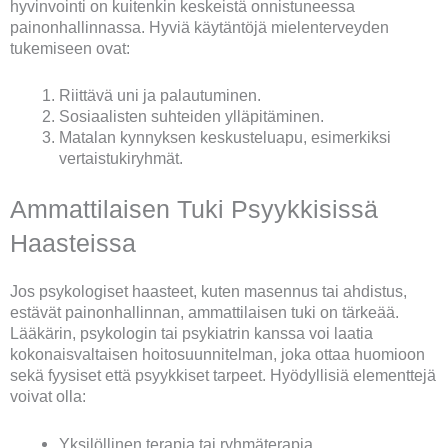
hyvinvointi on kuitenkin keskeistä onnistuneessa
painonhallinnassa. Hyviä käytäntöjä mielenterveyden
tukemiseen ovat:
Riittävä uni ja palautuminen.
Sosiaalisten suhteiden ylläpitäminen.
Matalan kynnyksen keskusteluapu, esimerkiksi
vertaistukiryhmät.
Ammattilaisen Tuki Psyykkisissä
Haasteissa
Jos psykologiset haasteet, kuten masennus tai ahdistus,
estävät painonhallinnan, ammattilaisen tuki on tärkeää.
Lääkärin, psykologin tai psykiatrin kanssa voi laatia
kokonaisvaltaisen hoitosuunnitelman, joka ottaa huomioon
sekä fyysiset että psyykkiset tarpeet. Hyödyllisiä elementtejä
voivat olla:
Yksilöllinen terapia tai ryhmäterapia.