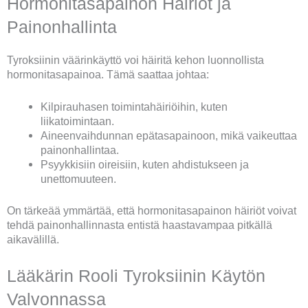
Hormonitasapainon Häiriöt ja
Painonhallinta
Tyroksiinin väärinkäyttö voi häiritä kehon luonnollista
hormonitasapainoa. Tämä saattaa johtaa:
Kilpirauhasen toimintahäiriöihin, kuten
liikatoimintaan.
Aineenvaihdunnan epätasapainoon, mikä vaikeuttaa
painonhallintaa.
Psyykkisiin oireisiin, kuten ahdistukseen ja
unettomuuteen.
On tärkeää ymmärtää, että hormonitasapainon häiriöt voivat
tehdä painonhallinnasta entistä haastavampaa pitkällä
aikavälillä.
Lääkärin Rooli Tyroksiinin Käytön
Valvonnassa