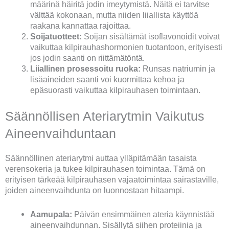
määrinä häiritä jodin imeytymistä. Näitä ei tarvitse
välttää kokonaan, mutta niiden liiallista käyttöä
raakana kannattaa rajoittaa.
Soijatuotteet:
Soijan sisältämät isoflavonoidit voivat
vaikuttaa kilpirauhashormonien tuotantoon, erityisesti
jos jodin saanti on riittämätöntä.
Liiallinen prosessoitu ruoka:
Runsas natriumin ja
lisäaineiden saanti voi kuormittaa kehoa ja
epäsuorasti vaikuttaa kilpirauhasen toimintaan.
Säännöllisen Ateriarytmin Vaikutus
Aineenvaihduntaan
Säännöllinen ateriarytmi auttaa ylläpitämään tasaista
verensokeria ja tukee kilpirauhasen toimintaa. Tämä on
erityisen tärkeää kilpirauhasen vajaatoimintaa sairastaville,
joiden aineenvaihdunta on luonnostaan hitaampi.
Aamupala:
Päivän ensimmäinen ateria käynnistää
aineenvaihdunnan. Sisällytä siihen proteiinia ja