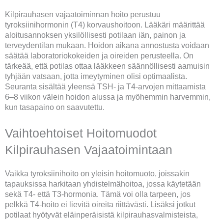
Kilpirauhasen vajaatoiminnan hoito perustuu
tyroksiinihormonin (T4) korvaushoitoon. Lääkäri määrittää
aloitusannoksen yksilöllisesti potilaan iän, painon ja
terveydentilan mukaan. Hoidon aikana annostusta voidaan
säätää laboratoriokokeiden ja oireiden perusteella. On
tärkeää, että potilas ottaa lääkkeen säännöllisesti aamuisin
tyhjään vatsaan, jotta imeytyminen olisi optimaalista.
Seuranta sisältää yleensä TSH- ja T4-arvojen mittaamista
6–8 viikon välein hoidon alussa ja myöhemmin harvemmin,
kun tasapaino on saavutettu.
Vaihtoehtoiset Hoitomuodot
Kilpirauhasen Vajaatoimintaan
Vaikka tyroksiinihoito on yleisin hoitomuoto, joissakin
tapauksissa harkitaan yhdistelmähoitoa, jossa käytetään
sekä T4- että T3-hormonia. Tämä voi olla tarpeen, jos
pelkkä T4-hoito ei lievitä oireita riittävästi. Lisäksi jotkut
potilaat hyötyvät eläinperäisistä kilpirauhasvalmisteista,