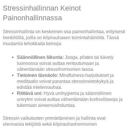
Stressinhallinnan Keinot
Painonhallinnassa
Stressinhallinta on keskeinen osa painonhallintaa, erityisesti
henkilöillä, joilla on kilpirauhasen toimintahäiriöitä. Tässä
muutamia tehokkaita keinoja:
Säännöllinen liikunta:
Jooga, pilates tai kävely
luonnossa voivat auttaa rentoutumaan ja
vähentämään stressihormonien tasoa.
Tietoinen läsnäolo:
Mindfulness-harjoitukset ja
meditaatio voivat parantaa stressinsietokykyä ja
edistää mielenrauhaa.
Riittävä uni:
Hyvä unihygienia ja säännöllinen
unirytmi voivat auttaa vähentämään kortisolitasoja ja
tukemaan aineenvaihduntaa.
Stressin vaikutusten ymmärtäminen ja hallinta ovat
olennaisia tekijöitä sekä kilpirauhashormonien