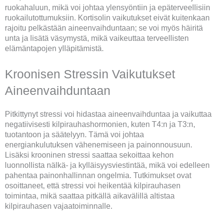
ruokahaluun, mikä voi johtaa ylensyöntiin ja epäterveellisiin
ruokailutottumuksiin. Kortisolin vaikutukset eivät kuitenkaan
rajoitu pelkästään aineenvaihduntaan; se voi myös häiritä
unta ja lisätä väsymystä, mikä vaikeuttaa terveellisten
elämäntapojen ylläpitämistä.
Kroonisen Stressin Vaikutukset
Aineenvaihduntaan
Pitkittynyt stressi voi hidastaa aineenvaihduntaa ja vaikuttaa
negatiivisesti kilpirauhashormonien, kuten T4:n ja T3:n,
tuotantoon ja säätelyyn. Tämä voi johtaa
energiankulutuksen vähenemiseen ja painonnousuun.
Lisäksi krooninen stressi saattaa sekoittaa kehon
luonnollista nälkä- ja kylläisyysviestintää, mikä voi edelleen
pahentaa painonhallinnan ongelmia. Tutkimukset ovat
osoittaneet, että stressi voi heikentää kilpirauhasen
toimintaa, mikä saattaa pitkällä aikavälillä altistaa
kilpirauhasen vajaatoiminnalle.