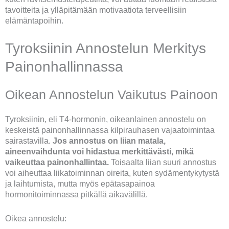
tavoitteita ja ylläpitämään motivaatiota terveellisiin
elämäntapoihin.
Tyroksiinin Annostelun Merkitys
Painonhallinnassa
Oikean Annostelun Vaikutus Painoon
Tyroksiinin, eli T4-hormonin, oikeanlainen annostelu on
keskeistä painonhallinnassa kilpirauhasen vajaatoimintaa
sairastavilla.
Jos annostus on liian matala,
aineenvaihdunta voi hidastua merkittävästi, mikä
vaikeuttaa painonhallintaa.
Toisaalta liian suuri annostus
voi aiheuttaa liikatoiminnan oireita, kuten sydämentykytystä
ja laihtumista, mutta myös epätasapainoa
hormonitoiminnassa pitkällä aikavälillä.
Oikea annostelu: