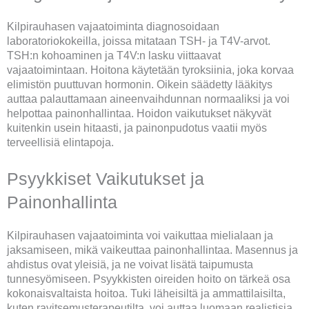
Kilpirauhasen vajaatoiminta diagnosoidaan
laboratoriokokeilla, joissa mitataan TSH- ja T4V-arvot.
TSH:n kohoaminen ja T4V:n lasku viittaavat
vajaatoimintaan. Hoitona käytetään tyroksiinia, joka korvaa
elimistön puuttuvan hormonin. Oikein säädetty lääkitys
auttaa palauttamaan aineenvaihdunnan normaaliksi ja voi
helpottaa painonhallintaa. Hoidon vaikutukset näkyvät
kuitenkin usein hitaasti, ja painonpudotus vaatii myös
terveellisiä elintapoja.
Psyykkiset Vaikutukset ja
Painonhallinta
Kilpirauhasen vajaatoiminta voi vaikuttaa mielialaan ja
jaksamiseen, mikä vaikeuttaa painonhallintaa. Masennus ja
ahdistus ovat yleisiä, ja ne voivat lisätä taipumusta
tunnesyömiseen. Psyykkisten oireiden hoito on tärkeä osa
kokonaisvaltaista hoitoa. Tuki läheisiltä ja ammattilaisilta,
kuten ravitsemusterapeutilta, voi auttaa luomaan realistisia