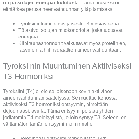
ohjaa solujen energiankulutusta.
Tämä prosessi on
elintärkeä perusaineenvaihdunnan ylläpitämiseksi.
Tyroksiini toimii ensisijaisesti T3:n esiasteena.
T3 aktivoi solujen mitokondrioita, jotka tuottavat
energiaa.
Kilpirauhashormonit vaikuttavat myös proteiinien,
rasvojen ja hiilihydraattien aineenvaihduntaan.
Tyroksiinin Muuntuminen Aktiiviseksi
T3-Hormoniksi
Tyroksiini (T4) ei ole sellaisenaan kovin aktiivinen
aineenvaihdunnan säätelyssä. Se muuttuu kehossa
aktiiviseksi T3-hormoniksi entsyymin, nimeltään
dejodinaasi, avulla. Tämä entsyymi poistaa yhden
jodiatomin T4-molekyylistä, jolloin syntyy T3. Seleeni on
välttämätön tämän entsyymin toiminnalle.
Dejodinaasi-entsyymi mahdollistaa T4:n