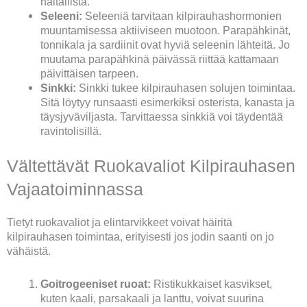
haitallista.
Seleeni:
Seleeniä tarvitaan kilpirauhashormonien
muuntamisessa aktiiviseen muotoon. Parapähkinät,
tonnikala ja sardiinit ovat hyviä seleenin lähteitä. Jo
muutama parapähkinä päivässä riittää kattamaan
päivittäisen tarpeen.
Sinkki:
Sinkki tukee kilpirauhasen solujen toimintaa.
Sitä löytyy runsaasti esimerkiksi osterista, kanasta ja
täysjyväviljasta. Tarvittaessa sinkkiä voi täydentää
ravintolisillä.
Vältettävät Ruokavaliot Kilpirauhasen
Vajaatoiminnassa
Tietyt ruokavaliot ja elintarvikkeet voivat häiritä
kilpirauhasen toimintaa, erityisesti jos jodin saanti on jo
vähäistä.
Goitrogeeniset ruoat:
Ristikukkaiset kasvikset,
kuten kaali, parsakaali ja lanttu, voivat suurina