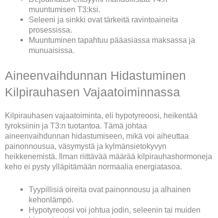
muuntumisen T3:ksi.
Seleeni ja sinkki ovat tärkeitä ravintoaineita
prosessissa.
Muuntuminen tapahtuu pääasiassa maksassa ja
munuaisissa.
Aineenvaihdunnan Hidastuminen
Kilpirauhasen Vajaatoiminnassa
Kilpirauhasen vajaatoiminta, eli hypotyreoosi, heikentää
tyroksiinin ja T3:n tuotantoa. Tämä johtaa
aineenvaihdunnan hidastumiseen, mikä voi aiheuttaa
painonnousua, väsymystä ja kylmänsietokyvyn
heikkenemistä. Ilman riittävää määrää kilpirauhashormoneja
keho ei pysty ylläpitämään normaalia energiatasoa.
Tyypillisiä oireita ovat painonnousu ja alhainen
kehonlämpö.
Hypotyreoosi voi johtua jodin, seleenin tai muiden