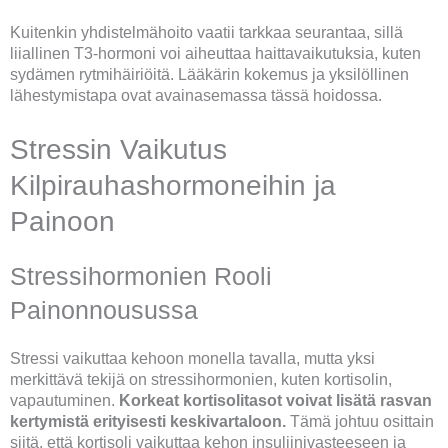
Kuitenkin yhdistelmähoito vaatii tarkkaa seurantaa, sillä
liiallinen T3-hormoni voi aiheuttaa haittavaikutuksia, kuten
sydämen rytmihäiriöitä. Lääkärin kokemus ja yksilöllinen
lähestymistapa ovat avainasemassa tässä hoidossa.
Stressin Vaikutus
Kilpirauhashormoneihin ja
Painoon
Stressihormonien Rooli
Painonnousussa
Stressi vaikuttaa kehoon monella tavalla, mutta yksi
merkittävä tekijä on stressihormonien, kuten kortisolin,
vapautuminen.
Korkeat kortisolitasot voivat lisätä rasvan
kertymistä erityisesti keskivartaloon.
Tämä johtuu osittain
siitä, että kortisoli vaikuttaa kehon insuliinivasteeseen ja