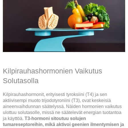
Kilpirauhashormonien Vaikutus
Solutasolla
Kilpirauhashormonit, erityisesti tyroksiini (T4) ja sen
aktiivisempi muoto trijodotyroniini (T3), ovat keskeisiä
aineenvaihdunnan säätelyssä. Näiden hormonien vaikutus
ulottuu solutasolle, missä ne säätelevät energian tuotantoa
ja käyttöä.
T3-hormoni sitoutuu solujen
tumareseptoreihin, mikä aktivoi geenien ilmentymisen ja