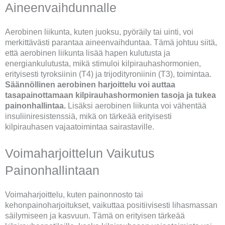
Aineenvaihdunnalle
Aerobinen liikunta, kuten juoksu, pyöräily tai uinti, voi
merkittävästi parantaa aineenvaihduntaa. Tämä johtuu siitä,
että aerobinen liikunta lisää hapen kulutusta ja
energiankulutusta, mikä stimuloi kilpirauhashormonien,
erityisesti tyroksiinin (T4) ja trijodityroniinin (T3), toimintaa.
Säännöllinen aerobinen harjoittelu voi auttaa
tasapainottamaan kilpirauhashormonien tasoja ja tukea
painonhallintaa.
Lisäksi aerobinen liikunta voi vähentää
insuliiniresistenssiä, mikä on tärkeää erityisesti
kilpirauhasen vajaatoimintaa sairastaville.
Voimaharjoittelun Vaikutus
Painonhallintaan
Voimaharjoittelu, kuten painonnosto tai
kehonpainoharjoitukset, vaikuttaa positiivisesti lihasmassan
säilymiseen ja kasvuun. Tämä on erityisen tärkeää