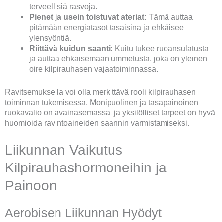
terveellisiä rasvoja.
Pienet ja usein toistuvat ateriat:
Tämä auttaa
pitämään energiatasot tasaisina ja ehkäisee
ylensyöntiä.
Riittävä kuidun saanti:
Kuitu tukee ruoansulatusta
ja auttaa ehkäisemään ummetusta, joka on yleinen
oire kilpirauhasen vajaatoiminnassa.
Ravitsemuksella voi olla merkittävä rooli kilpirauhasen
toiminnan tukemisessa. Monipuolinen ja tasapainoinen
ruokavalio on avainasemassa, ja yksilölliset tarpeet on hyvä
huomioida ravintoaineiden saannin varmistamiseksi.
Liikunnan Vaikutus
Kilpirauhashormoneihin ja
Painoon
Aerobisen Liikunnan Hyödyt