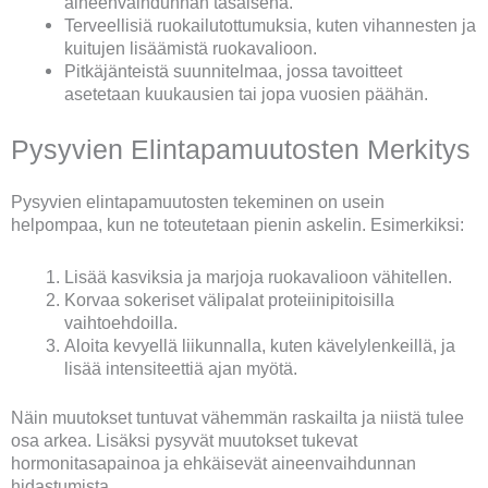
aineenvaihdunnan tasaisena.
Terveellisiä ruokailutottumuksia, kuten vihannesten ja
kuitujen lisäämistä ruokavalioon.
Pitkäjänteistä suunnitelmaa, jossa tavoitteet
asetetaan kuukausien tai jopa vuosien päähän.
Pysyvien Elintapamuutosten Merkitys
Pysyvien elintapamuutosten tekeminen on usein
helpompaa, kun ne toteutetaan pienin askelin. Esimerkiksi:
Lisää kasviksia ja marjoja ruokavalioon vähitellen.
Korvaa sokeriset välipalat proteiinipitoisilla
vaihtoehdoilla.
Aloita kevyellä liikunnalla, kuten kävelylenkeillä, ja
lisää intensiteettiä ajan myötä.
Näin muutokset tuntuvat vähemmän raskailta ja niistä tulee
osa arkea. Lisäksi pysyvät muutokset tukevat
hormonitasapainoa ja ehkäisevät aineenvaihdunnan
hidastumista.