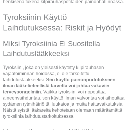
henkisenä tukena kilpirauhaspotilaiden painonhallinnassa.
Tyroksiinin Käyttö
Laihdutuksessa: Riskit ja Hyödyt
Miksi Tyroksiinia Ei Suositella
Laihdutuslääkkeeksi
Tyroksiini, joka on yleisesti käytetty kilpirauhasen
vajaatoiminnan hoidossa, ei ole tarkoitettu
laihdutuslääkkeeksi.
Sen käyttö painonpudotukseen
ilman lääketieteellistä tarvetta voi johtaa vakaviin
terveysongelmiin.
Vaikka tyroksiini voi nopeuttaa
aineenvaihduntaa, sen käyttö ilman valvontaa voi aiheuttaa
sydämen rytmihäiriöitä, luukatoa ja muita haittavaikutuksia.
Näistä syistä lääkäreitä kehotetaan olemaan määräämättä
tyroksiinia laihdutustarkoituksessa.