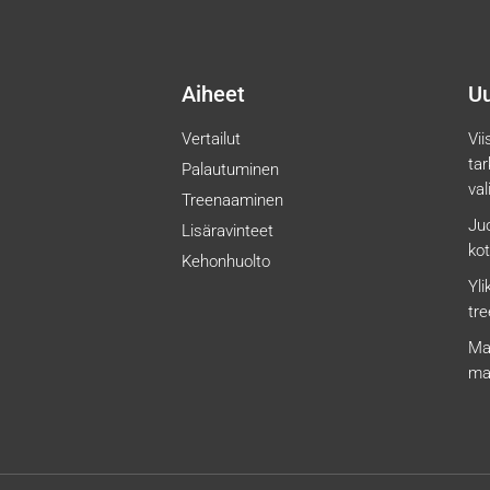
Aiheet
Uu
Vertailut
Vii
ta
Palautuminen
val
Treenaaminen
Juo
Lisäravinteet
kot
Kehonhuolto
Yli
tre
Ma
ma