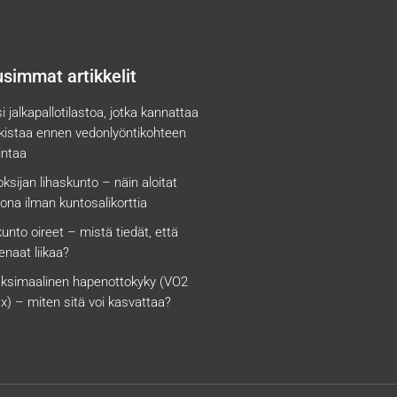
simmat artikkelit
si jalkapallotilastoa, jotka kannattaa
rkistaa ennen vedonlyöntikohteen
intaa
ksijan lihaskunto – näin aloitat
ona ilman kuntosalikorttia
kunto oireet – mistä tiedät, että
enaat liikaa?
ksimaalinen hapenottokyky (VO2
x) – miten sitä voi kasvattaa?