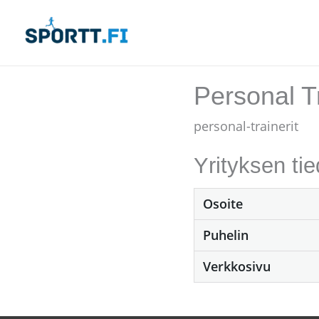
Siirry
sisältöön
Personal T
personal-trainerit
Yrityksen tie
Osoite
Puhelin
Verkkosivu