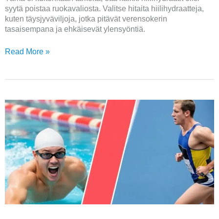
syytä poistaa ruokavaliosta. Valitse hitaita hiilihydraatteja,
kuten täysjyväviljoja, jotka pitävät verensokerin
tasaisempana ja ehkäisevät ylensyöntiä.
Read More »
Kilometrin
uinti
vs.
juoksu
–
kuinka
ne
vertautuvat
kalorinkulutuksessa?