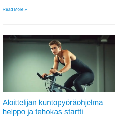
Read More »
Aloittelijan
kuntopyöräohjelma
–
helppo
ja
tehokas
startti
kuntoiluun
Aloittelijan kuntopyöräohjelma –
helppo ja tehokas startti