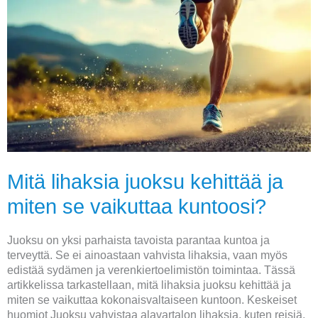
Mitä
lihaksia
juoksu
kehittää
ja
miten
se
vaikuttaa
kuntoosi?
Mitä lihaksia juoksu kehittää ja
miten se vaikuttaa kuntoosi?
Juoksu on yksi parhaista tavoista parantaa kuntoa ja
terveyttä. Se ei ainoastaan vahvista lihaksia, vaan myös
edistää sydämen ja verenkiertoelimistön toimintaa. Tässä
artikkelissa tarkastellaan, mitä lihaksia juoksu kehittää ja
miten se vaikuttaa kokonaisvaltaiseen kuntoon. Keskeiset
huomiot Juoksu vahvistaa alavartalon lihaksia, kuten reisiä,