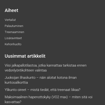
Aiheet
Vertailut
Palautuminen
Treenaaminen
Lisäravinteet
Kehonhuolto
Uusimmat artikkelit
Viisi jalkapallotilastoa, jotka kannattaa tarkistaa ennen
vedonlyöntikohteen valintaa
Juoksijan lihaskunto – näin aloitat kotona ilman
kuntosalikorttia
Ylikunto oireet – mistä tiedät, että treenaat liikaa?
Maksimaalinen hapenottokyky (VO2 max) – miten sitä voi
kasvattaa?