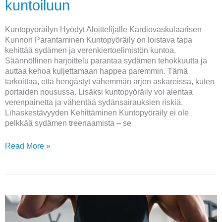
kuntoiluun
Kuntopyöräilyn Hyödyt Aloittelijalle Kardiovaskulaarisen
Kunnon Parantaminen Kuntopyöräily on loistava tapa
kehittää sydämen ja verenkiertoelimistön kuntoa.
Säännöllinen harjoittelu parantaa sydämen tehokkuutta ja
auttaa kehoa kuljettamaan happea paremmin. Tämä
tarkoittaa, että hengästyt vähemmän arjen askareissa, kuten
portaiden nousussa. Lisäksi kuntopyöräily voi alentaa
verenpainetta ja vähentää sydänsairauksien riskiä.
Lihaskestävyyden Kehittäminen Kuntopyöräily ei ole
pelkkää sydämen treenaamista – se
Read More »
Eroon
pömppömahasta
–