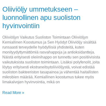
Oliiviöljy ummetukseen –
luonnollinen apu suoliston
hyvinvointiin
Oliiviöljyn Vaikutus Suoliston Toimintaan Oliiviöljyn
Kemiallinen Koostumus ja Sen Hyödyt Oliiviöljy sisältää
runsaasti terveydelle hyödyllisiä yhdisteitä, kuten
monityydyttymättömiä rasvahappoja ja antioksidantteja.
Näistä erityisesti oleiinihappo on tunnettu sen positiivisista
vaikutuksista suoliston toimintaan. Lisäksi polyfenolit, joita
löytyy erityisesti ekstraneitsytoliiviöljystä, voivat edistää
suoliston bakteeriston tasapainoa ja vähentää haitallisten
mikrobien määrää. Kemiallinen koostumus tukee myös
limakalvojen hyvinvointia, mikä on
Read More »