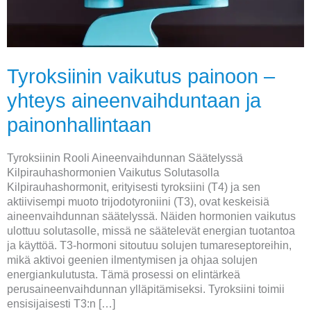
painonhallintaan
Tyroksiinin vaikutus painoon –
yhteys aineenvaihduntaan ja
painonhallintaan
Tyroksiinin Rooli Aineenvaihdunnan Säätelyssä
Kilpirauhashormonien Vaikutus Solutasolla
Kilpirauhashormonit, erityisesti tyroksiini (T4) ja sen
aktiivisempi muoto trijodotyroniini (T3), ovat keskeisiä
aineenvaihdunnan säätelyssä. Näiden hormonien vaikutus
ulottuu solutasolle, missä ne säätelevät energian tuotantoa
ja käyttöä. T3-hormoni sitoutuu solujen tumareseptoreihin,
mikä aktivoi geenien ilmentymisen ja ohjaa solujen
energiankulutusta. Tämä prosessi on elintärkeä
perusaineenvaihdunnan ylläpitämiseksi. Tyroksiini toimii
ensisijaisesti T3:n […]