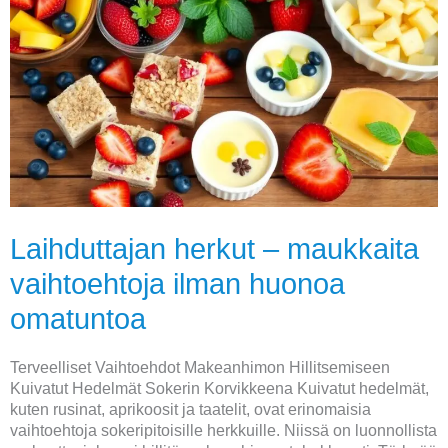
Laihduttajan
herkut
–
maukkaita
vaihtoehtoja
ilman
huonoa
omatuntoa
Laihduttajan herkut – maukkaita
vaihtoehtoja ilman huonoa
omatuntoa
Terveelliset Vaihtoehdot Makeanhimon Hillitsemiseen
Kuivatut Hedelmät Sokerin Korvikkeena Kuivatut hedelmät,
kuten rusinat, aprikoosit ja taatelit, ovat erinomaisia
vaihtoehtoja sokeripitoisille herkkuille. Niissä on luonnollista