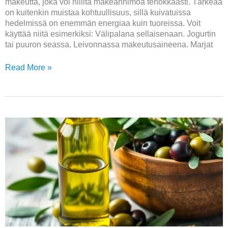
makeutta, joka voi hillitä makeanhimoa tehokkaasti. Tärkeää
on kuitenkin muistaa kohtuullisuus, sillä kuivatuissa
hedelmissä on enemmän energiaa kuin tuoreissa. Voit
käyttää niitä esimerkiksi: Välipalana sellaisenaan. Jogurtin
tai puuron seassa. Leivonnassa makeutusaineena. Marjat
Read More »
Oliiviöljy
ummetukseen
–
luonnollinen
apu
suoliston
hyvinvointiin