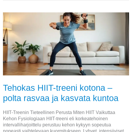
Tehokas
HIIT-
treeni
kotona
–
polta
rasvaa
ja
kasvata
kuntoa
Tehokas HIIT-treeni kotona –
polta rasvaa ja kasvata kuntoa
HIIT-Treenin Tieteellinen Perusta Miten HIIT Vaikuttaa
Kehon Fysiologiaan HIIT-treeni eli korkeatehoinen
intervalliharjoittelu perustuu kehon kykyyn sopeutua
nopeasti vaihtelevaan kuormitukseen. Lyhyet, intensiiviset