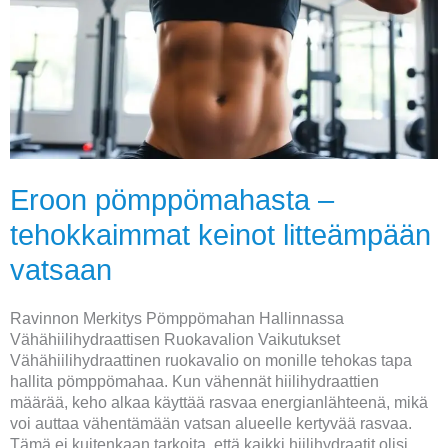
tehokkaimmat
keinot
litteämpään
vatsaan
Eroon pömppömahasta –
tehokkaimmat keinot litteämpään
vatsaan
Ravinnon Merkitys Pömppömahan Hallinnassa
Vähähiilihydraattisen Ruokavalion Vaikutukset
Vähähiilihydraattinen ruokavalio on monille tehokas tapa
hallita pömppömahaa. Kun vähennät hiilihydraattien
määrää, keho alkaa käyttää rasvaa energianlähteenä, mikä
voi auttaa vähentämään vatsan alueelle kertyvää rasvaa.
Tämä ei kuitenkaan tarkoita, että kaikki hiilihydraatit olisi