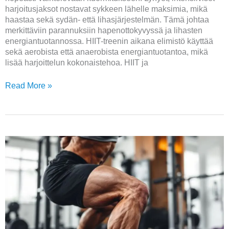
harjoitusjaksot nostavat sykkeen lähelle maksimia, mikä
haastaa sekä sydän- että lihasjärjestelmän. Tämä johtaa
merkittäviin parannuksiin hapenottokyvyssä ja lihasten
energiantuotannossa. HIIT-treenin aikana elimistö käyttää
sekä aerobista että anaerobista energiantuotantoa, mikä
lisää harjoittelun kokonaistehoa. HIIT ja
Read More »
Mitä
lihaksia
kyykky
kehittää
ja
miten
se
parantaa
treenituloksia?