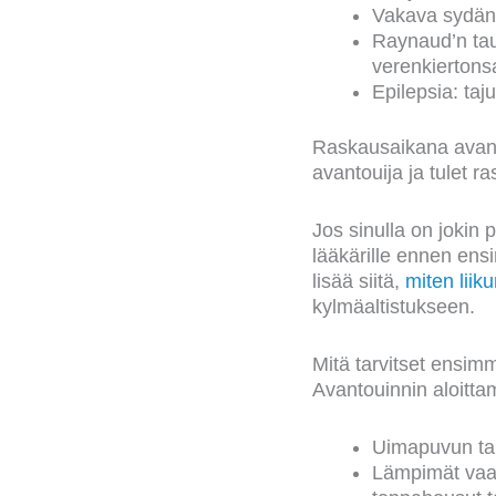
Vakava sydän-
Raynaud’n tau
verenkiertons
Epilepsia: ta
Raskausaikana avantou
avantouija ja tulet ra
Jos sinulla on jokin 
lääkärille ennen ensi
lisää siitä,
miten liik
kylmäaltistukseen.
Mitä tarvitset ensimm
Avantouinnin aloittam
Uimapuvun tai
Lämpimät vaat