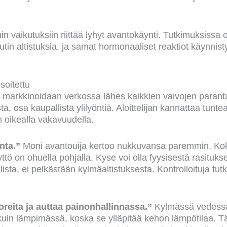
in vaikutuksiin riittää lyhyt avantokäynti. Tutkimuksissa 
uutin altistuksia, ja samat hormonaaliset reaktiot käynnist
osoitettu
 markkinoidaan verkossa lähes kaikkien vaivojen paranta
ta, osa kaupallista ylilyöntiä. Aloittelijan kannattaa tunte
n oikealla vakavuudella.
nta.”
Moni avantouija kertoo nukkuvansa paremmin. Kok
yttö on ohuella pohjalla. Kyse voi olla fyysisestä rasituk
alista, ei pelkästään kylmäaltistuksesta. Kontrolloituja tu
oreita ja auttaa painonhallinnassa.”
Kylmässä vedessä
in lämpimässä, koska se ylläpitää kehon lämpötilaa. T