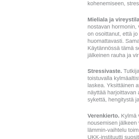
kohenemiseen, stres
Mieliala ja vireystila
nostavan hormonin, v
on osoittanut, että j
huomattavasti. Samal
Käytännössä tämä se
jälkeinen rauha ja vi
Stressivaste.
Tutkij
toistuvalla kylmäalti
laskea. Yksittäinen 
näyttää harjoittavan
sykettä, hengitystä j
Verenkierto.
Kylmä v
nousemisen jälkeen 
lämmin-vaihtelu toimi
UKK-instituutti suosi