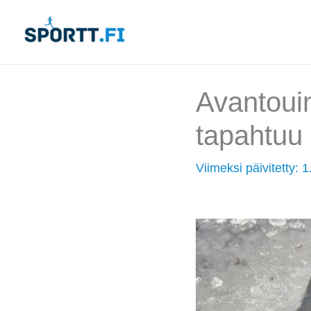
Siirry
sisältöön
Avantouin
tapahtuu
Viimeksi päivitetty:
1