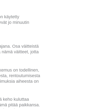
on käytetty
yvät jo minuutin
jana. Osa väitteistä
a nämä väitteet, jotta
emus on todellinen,
sesta, rentoutumisesta
tkimuksia aiheesta on
 keho kuluttaa
ämä pitää paikkansa.