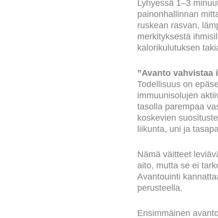
Lyhyessä 1–3 minuuti
painonhallinnan mitt
ruskean rasvan, lämp
merkityksestä ihmisill
kalorikulutuksen taki
”Avanto vahvistaa 
Todellisuus on epäse
immuunisolujen aktii
tasolla parempaa vast
koskevien suositust
liikunta, uni ja tasap
Nämä väitteet leviävä
aito, mutta se ei tar
Avantouinti kannattaa
perusteella.
Ensimmäinen avantok