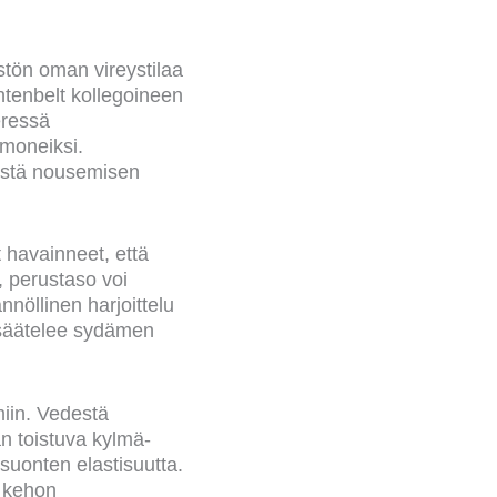
stön oman vireystilaa
htenbelt kollegoineen
eressä
rmoneiksi.
destä nousemisen
 havainneet, että
n, perustaso voi
nöllinen harjoittelu
 säätelee sydämen
miin. Vedestä
 toistuva kylmä-
isuonten elastisuutta.
n kehon