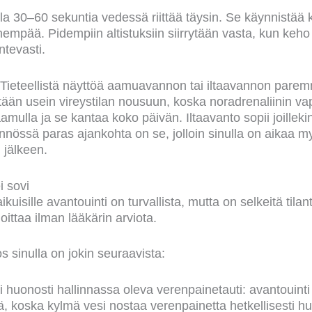
la 30–60 sekuntia vedessä riittää täysin. Se käynnistää k
nempää. Pidempiin altistuksiin siirrytään vasta, kun keho 
tevasti.
Tieteellistä näyttöä aamuavannon tai iltaavannon pare
ään usein vireystilan nousuun, koska noradrenaliinin v
ulla ja se kantaa koko päivän. Iltaavanto sopii joilleki
nössä paras ajankohta on se, jolloin sinulla on aikaa m
 jälkeen.
i sovi
ikuisille avantouinti on turvallista, mutta on selkeitä tilant
oittaa ilman lääkärin arviota.
os sinulla on jokin seuraavista:
 huonosti hallinnassa oleva verenpainetauti: avantouinti
ä, koska kylmä vesi nostaa verenpainetta hetkellisesti h