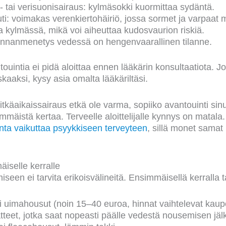
 tai verisuonisairaus: kylmäsokki kuormittaa sydäntä.
ti: voimakas verenkiertohäiriö, jossa sormet ja varpaat 
a kylmässä, mikä voi aiheuttaa kudosvaurion riskiä.
junnanmenetys vedessä on hengenvaarallinen tilanne.
intia ei pidä aloittaa ennen lääkärin konsultaatiota. Jos
skaaksi, kysy asia omalta lääkäriltäsi.
pitkäaikaissairaus etkä ole varma, sopiiko avantouinti sinu
mmäistä kertaa. Terveelle aloittelijalle kynnys on matala
unta vaikuttaa psyykkiseen terveyteen
, sillä monet samat 
äiselle kerralle
iseen ei tarvita erikoisvälineitä. Ensimmäisellä kerralla ta
 uimahousut (noin 15–40 euroa, hinnat vaihtelevat kaupo
teet, jotka saat nopeasti päälle vedestä nousemisen jälk