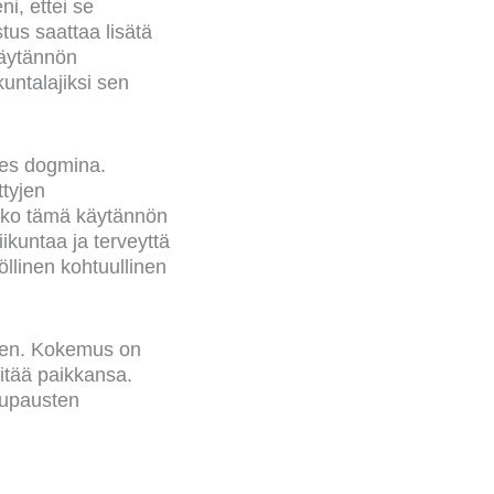
i, ettei se
tus saattaa lisätä
käytännön
kuntalajiksi sen
hes dogmina.
ttyjen
aako tämä käytännön
ikuntaa ja terveyttä
llinen kohtuullinen
lleen. Kokemus on
pitää paikkansa.
 lupausten