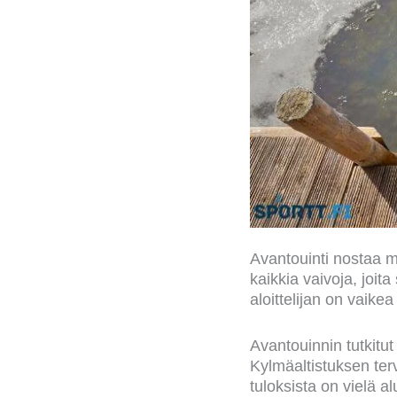
Avantouinti nostaa m
kaikkia vaivoja, joit
aloittelijan on vaike
Avantouinnin tutkitu
Kylmäaltistuksen te
tuloksista on vielä 