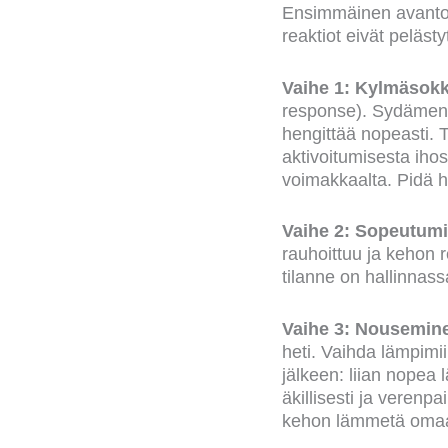
Ensimmäinen avantoke
reaktiot eivät pelästy
Vaihe 1: Kylmäsokk
response). Sydämen s
hengittää nopeasti. 
aktivoitumisesta ihos
voimakkaalta. Pidä h
Vaihe 2: Sopeutum
rauhoittuu ja kehon r
tilanne on hallinnass
Vaihe 3: Nousemine
heti. Vaihda lämpimi
jälkeen: liian nopea
äkillisesti ja verenpa
kehon lämmetä omaan