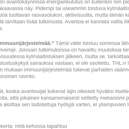
n avantokäynnissä energiankulutus on kuitenkin niin pien
akaavassa näy. Pidempi tai useammin toistuva kylmäaltis
öä tuottavan rasvasolukon, aktiivisuutta, mutta tämän 
ä tarvitaan lisää tutkimusta. Avantoa ei kannata valita lii
a.
immuunijärjestelmää.”
Tämä väite toistuu somessa lä
lvempi. Joissain tutkimuksissa on havaittu muutoksia tie
visuudessa kylmäaltistuksen jälkeen, mutta se, tarkoitt
ustuskykyä sairauksia vastaan, ei ole osoitettu. THL:n li
en mukaan immuunijärjestelmää tukevat parhaiten säännö
ainoinen ravinto.
t, koska avantouijat kokevat lajin oikeasti hyväksi itse
koita, että jokainen kansanomaisesti selitetty mekanismi 
 aloittaa sen todistettuja hyötyjä varten, ei yliampuvien
erta: mitä kehossa tapahtuu