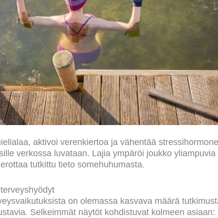
ielialaa, aktivoi verenkiertoa ja vähentää stressihormon
a sille verkossa luvataan. Lajia ympäröi joukko yliampuvia
a erottaa tutkittu tieto somehuhumasta.
t terveyshyödyt
rveysvaikutuksista on olemassa kasvava määrä tutkimust
alustavia. Selkeimmät näytöt kohdistuvat kolmeen asiaan: 