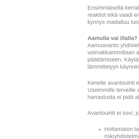
Ensimmäisellä kerral
reaktiot eikä vaadi e
kynnys madaltuu luon
Aamulla vai illalla?
Aamuavanto yhdistet
voimakkaimmillaan aam
päättämiseen. Käytän
lämmittelyyn käynnin
Kenelle avantouinti e
Useimmille terveille a
harrastusta ei pidä al
Avantouinti ei sovi, j
Hoitamaton tai
riskiyhdistelm