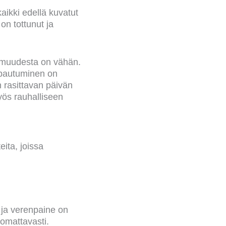
aikki edellä kuvatut
on tottunut ja
mmuudesta on vähän.
apautuminen on
n rasittavan päivän
yös rauhalliseen
eita, joissa
 ja verenpaine on
uomattavasti.