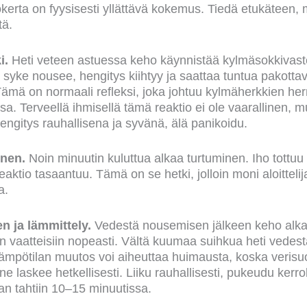
rta on fyysisesti yllättävä kokemus. Tiedä etukäteen, m
tä.
i.
Heti veteen astuessa keho käynnistää kylmäsokkivast
yke nousee, hengitys kiihtyy ja saattaa tuntua pakottava
Tämä on normaali refleksi, joka johtuu kylmäherkkien h
sa. Terveellä ihmisellä tämä reaktio ei ole vaarallinen, m
engitys rauhallisena ja syvänä, älä panikoidu.
inen.
Noin minuutin kuluttua alkaa turtuminen. Iho tottuu
eaktio tasaantuu. Tämä on se hetki, jolloin moni aloitteli
a.
n ja lämmittely.
Vedestä nousemisen jälkeen keho alka
in vaatteisiin nopeasti. Vältä kuumaa suihkua heti vede
 lämpötilan muutos voi aiheuttaa huimausta, koska veris
ine laskee hetkellisesti. Liiku rauhallisesti, pukeudu kerro
 tahtiin 10–15 minuutissa.