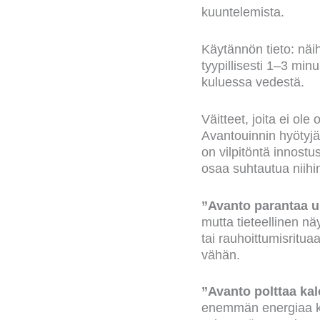
kuuntelemista.
Käytännön tieto: näih
tyypillisesti 1–3 min
kuluessa vedestä.
Väitteet, joita ei ole 
Avantouinnin hyötyjä
on vilpitöntä innostus
osaa suhtautua niihi
”Avanto parantaa u
mutta tieteellinen nä
tai rauhoittumisritua
vähän.
”Avanto polttaa kal
enemmän energiaa ku