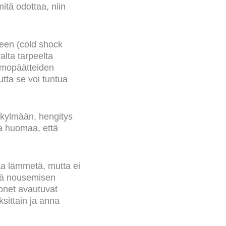
itä odottaa, niin
een (cold shock
lta tarpeelta
ermopäätteiden
utta se voi tuntua
 kylmään, hengitys
ja huomaa, että
a lämmetä, mutta ei
stä nousemisen
uonet avautuvat
ksittain ja anna