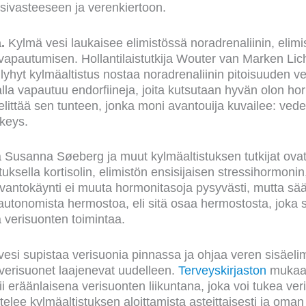
sivasteeseen ja verenkiertoon.
.
Kylmä vesi laukaisee elimistössä noradrenaliinin, elimi
apautumisen. Hollantilaistutkija Wouter van Marken Lic
o lyhyt kylmäaltistus nostaa noradrenaliinin pitoisuuden v
la vapautuu endorfiineja, joita kutsutaan hyvän olon ho
littää sen tunteen, jonka moni avantouija kuvailee: ve
rkeys.
a Susanna Søeberg ja muut kylmäaltistuksen tutkijat ovat
stuksella kortisolin, elimistön ensisijaisen stressihormoni
avantokäynti ei muuta hormonitasoja pysyvästi, mutta sään
 autonomista hermostoa, eli sitä osaa hermostosta, joka
a verisuonten toimintaa.
esi supistaa verisuonia pinnassa ja ohjaa veren sisäeli
verisuonet laajenevat uudelleen.
Terveyskirjaston
mukaan
i eräänlaisena verisuonten liikuntana, joka voi tukea ver
ttelee kylmäaltistuksen aloittamista asteittaisesti ja oma