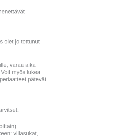
menettävät
 olet jo tottunut
lle, varaa aika
. Voit myös lukea
periaatteet pätevät
rvitset:
ittain)
een: villasukat,