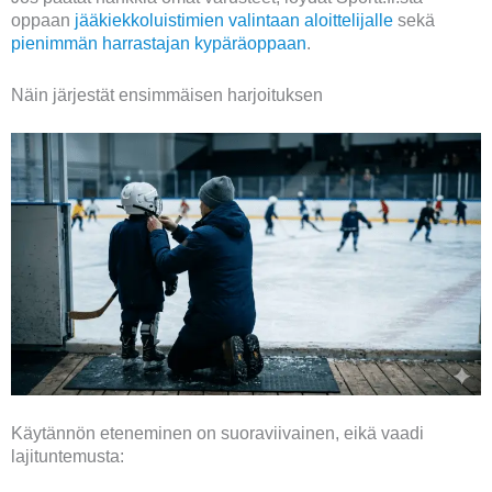
oppaan
jääkiekkoluistimien valintaan aloittelijalle
sekä
pienimmän harrastajan kypäräoppaan
.
Näin järjestät ensimmäisen harjoituksen
Käytännön eteneminen on suoraviivainen, eikä vaadi
lajituntemusta: