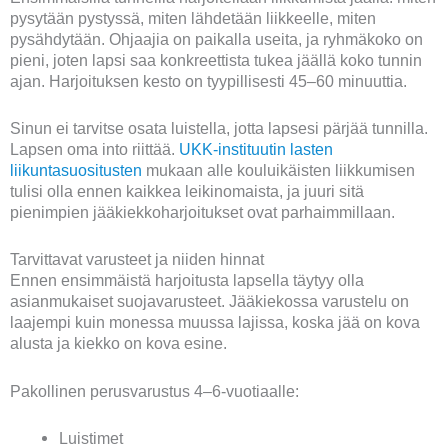
pysytään pystyssä, miten lähdetään liikkeelle, miten
pysähdytään. Ohjaajia on paikalla useita, ja ryhmäkoko on
pieni, joten lapsi saa konkreettista tukea jäällä koko tunnin
ajan. Harjoituksen kesto on tyypillisesti 45–60 minuuttia.
Sinun ei tarvitse osata luistella, jotta lapsesi pärjää tunnilla.
Lapsen oma into riittää.
UKK-instituutin lasten
liikuntasuositusten
mukaan alle kouluikäisten liikkumisen
tulisi olla ennen kaikkea leikinomaista, ja juuri sitä
pienimpien jääkiekkoharjoitukset ovat parhaimmillaan.
Tarvittavat varusteet ja niiden hinnat
Ennen ensimmäistä harjoitusta lapsella täytyy olla
asianmukaiset suojavarusteet. Jääkiekossa varustelu on
laajempi kuin monessa muussa lajissa, koska jää on kova
alusta ja kiekko on kova esine.
Pakollinen perusvarustus 4–6-vuotiaalle:
Luistimet