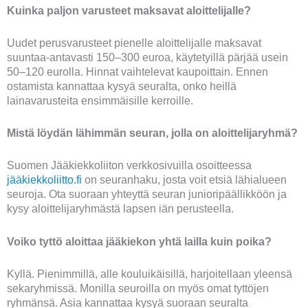
Kuinka paljon varusteet maksavat aloittelijalle?
Uudet perusvarusteet pienelle aloittelijalle maksavat
suuntaa-antavasti 150–300 euroa, käytetyillä pärjää usein
50–120 eurolla. Hinnat vaihtelevat kaupoittain. Ennen
ostamista kannattaa kysyä seuralta, onko heillä
lainavarusteita ensimmäisille kerroille.
Mistä löydän lähimmän seuran, jolla on aloittelijaryhmä?
Suomen Jääkiekkoliiton verkkosivuilla osoitteessa
jääkiekkoliitto.fi
on seuranhaku, josta voit etsiä lähialueen
seuroja. Ota suoraan yhteyttä seuran junioripäällikköön ja
kysy aloittelijaryhmästä lapsen iän perusteella.
Voiko tyttö aloittaa jääkiekon yhtä lailla kuin poika?
Kyllä. Pienimmillä, alle kouluikäisillä, harjoitellaan yleensä
sekaryhmissä. Monilla seuroilla on myös omat tyttöjen
ryhmänsä. Asia kannattaa kysyä suoraan seuralta