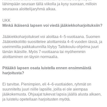
lähimpään seuraan tällä viikolla ja kysy suoraan, milloin
seuraava aloittelijaryhmä alkaa.
UKK
Minkä ikäisenä lapsen voi viedä jääkiekkoharjoituksiin?
Jääkiekkoharjoitukset voi aloittaa 4–5-vuotiaana. Suomen
Jääkiekkoliitto suosittelee aloittamista 4–6 vuoden iässä, ja
useimmilta paikkakunnilta löytyy Taitokoulu-ohjelma juuri
tämän ikäisille. Myös 7-vuotiaana tai myöhemmin
aloittaminen on täysin normaalia.
Pitääkö lapsen osata luistella ennen ensimmäistä
harjoitusta?
Ei tarvitse. Pienimpien, eli 4–6-vuotiaiden, ryhmät on
suunniteltu juuri niille lapsille, joilla ei ole aiempaa
jääkokemusta. Ohjaajat tukevat lapsia jäällä alusta alkaen,
ja luistelu opetellaan harjoitusten myötä.