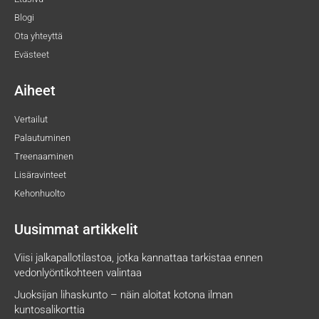
Blogi
Ota yhteyttä
Evästeet
Aiheet
Vertailut
Palautuminen
Treenaaminen
Lisäravinteet
Kehonhuolto
Uusimmat artikkelit
Viisi jalkapallotilastoa, jotka kannattaa tarkistaa ennen
vedonlyöntikohteen valintaa
Juoksijan lihaskunto – näin aloitat kotona ilman
kuntosalikorttia