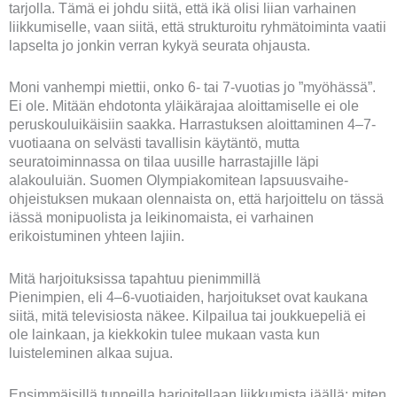
tarjolla. Tämä ei johdu siitä, että ikä olisi liian varhainen
liikkumiselle, vaan siitä, että strukturoitu ryhmätoiminta vaatii
lapselta jo jonkin verran kykyä seurata ohjausta.
Moni vanhempi miettii, onko 6- tai 7-vuotias jo ”myöhässä”.
Ei ole. Mitään ehdotonta yläikärajaa aloittamiselle ei ole
peruskouluikäisiin saakka. Harrastuksen aloittaminen 4–7-
vuotiaana on selvästi tavallisin käytäntö, mutta
seuratoiminnassa on tilaa uusille harrastajille läpi
alakouluiän. Suomen Olympiakomitean lapsuusvaihe-
ohjeistuksen mukaan olennaista on, että harjoittelu on tässä
iässä monipuolista ja leikinomaista, ei varhainen
erikoistuminen yhteen lajiin.
Mitä harjoituksissa tapahtuu pienimmillä
Pienimpien, eli 4–6-vuotiaiden, harjoitukset ovat kaukana
siitä, mitä televisiosta näkee. Kilpailua tai joukkuepeliä ei
ole lainkaan, ja kiekkokin tulee mukaan vasta kun
luisteleminen alkaa sujua.
Ensimmäisillä tunneilla harjoitellaan liikkumista jäällä: miten