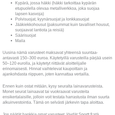
Kypärä, jossa häkki (häkki tarkoittaa kypärän
etupuolella olevaa metalliverkkoa, joka suojaa
lapsen kasvoja)
Polvisuojat, kyynärsuojat ja lonkkasuojat
Jääkiekkohousut (paksummat kuin tavalliset housut,
suojaavat lantiota ja reisiä)
Säärisuojat
Maila
Uusina nämä varusteet maksavat yhteensä suuntaa-
antavasti 150–300 euroa. Käytetyillä varusteilla pärjää usein
50–120 eurolla, ja käytetyt riittävät aloittelijalle
erinomaisesti. Hinnat vaihtelevat kaupoittain ja
ajankohdasta riippuen, joten kannattaa vertailla.
Ennen kuin ostat mitään, kysy seuralta lainavarusteista.
Monet seurat lainaavat tai vuokraavat varusteita
ensikertalaisille, jolloin voit testata harrastusta ilman suurta
alkuinvestointia. Tämä on selvästi järkevin tapa aloittaa.
Jos päätät hankkia omat varusteet, löydät Sportt.fi:stä