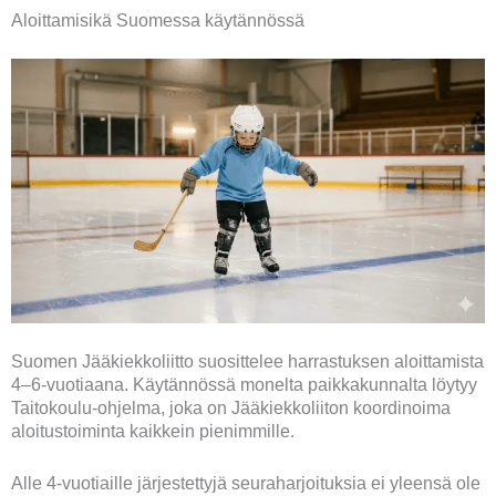
Aloittamisikä Suomessa käytännössä
Suomen Jääkiekkoliitto suosittelee harrastuksen aloittamista
4–6-vuotiaana. Käytännössä monelta paikkakunnalta löytyy
Taitokoulu-ohjelma, joka on Jääkiekkoliiton koordinoima
aloitustoiminta kaikkein pienimmille.
Alle 4-vuotiaille järjestettyjä seuraharjoituksia ei yleensä ole