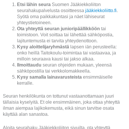
Etsi lähin seura
Suomen Jääkiekkoliiton
seurahakupalvelusta osoitteessa
jääkiekkoliitto.fi
.
Syötä oma paikkakuntasi ja näet lähiseurat
yhteystietoineen.
Ota yhteyttä seuran junioripäällikköön
tai
toimistoon. Voit soittaa tai lähettää sähköpostia,
lajituntemusta ei tarvita yhteydenottoon.
Kysy aloittelijaryhmästä
lapsen iän perusteella:
onko heillä Taitokoulu-toimintaa tai vastaavaa, ja
milloin seuraava kausi tai jakso alkaa.
Ilmoittaudu
seuran ohjeiden mukaan, yleensä
sähköpostilla tai verkkolomakkeella.
Kysy samalla lainavarusteista
ensimmäiselle
kerralle.
Seuran henkilökunta on tottunut vastaanottamaan juuri
tällaisia kyselyitä. Et ole ensimmäinen, joka ottaa yhteyttä
ilman aiempaa lajikokemusta, eikä sinun tarvitse osata
käyttää alan sanastoa.
Aloita seurahaku Jääkiekkoliiton sivuilta, ota yhteyttä