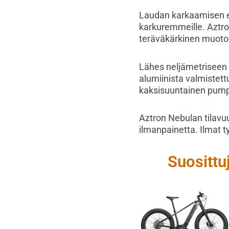
Laudan karkaamisen es
karkuremmeille. Aztro
teräväkärkinen muoto 
Lähes neljämetriseen 
alumiinista valmistet
kaksisuuntainen pumpp
Aztron Nebulan tilav
ilmanpainetta. Ilmat 
Suosittu