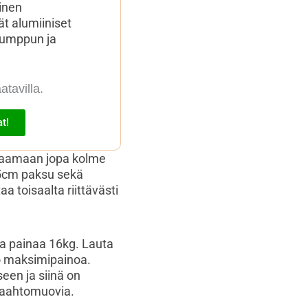
linen
ät alumiiniset
pumppun ja
atavilla.
t!
ppaamaan jopa kolme
 15cm paksu sekä
a toisaalta riittävästi
ja painaa 16kg. Lauta
lö maksimipainoa.
een ja siinä on
-vaahtomuovia.