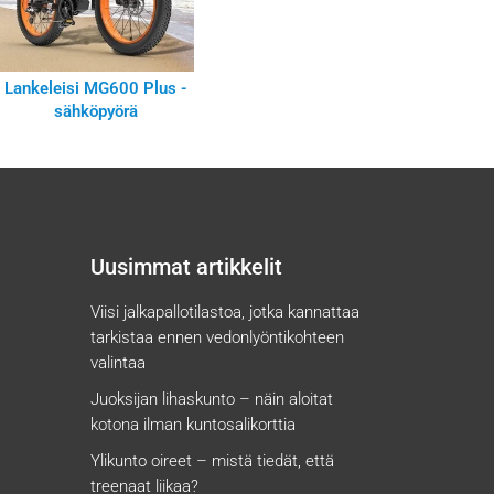
Lankeleisi MG600 Plus -
sähköpyörä
Uusimmat artikkelit
Viisi jalkapallotilastoa, jotka kannattaa
tarkistaa ennen vedonlyöntikohteen
valintaa
Juoksijan lihaskunto – näin aloitat
kotona ilman kuntosalikorttia
Ylikunto oireet – mistä tiedät, että
treenaat liikaa?