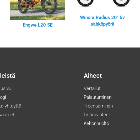
Winora Radius 20″ 5v
sähköpyörä
Engwe L20 SE
leistä
Aiheet
tusivu
Vertailut
logi
Palautuminen
ta yhteyttä
Treenaaminen
västeet
Lisäravinteet
Kehonhuolto