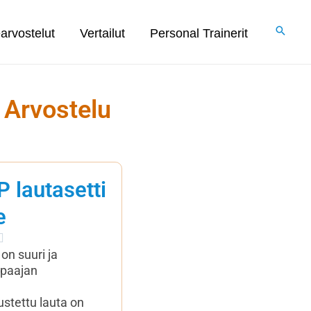
arvostelut
Vertailut
Personal Trainerit
 Arvostelu
 lautasetti
e
Rated

9.2
on suuri ja
out
ppaajan
of
10
ustettu lauta on