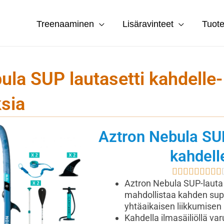
Treenaaminen
Lisäravinteet
Tuote
ula SUP lautasetti kahdelle-
sia
Aztron Nebula SUP
kahdell









Aztron Nebula SUP-lauta 
mahdollistaa kahden su
yhtäaikaisen liikkumisen
Kahdella ilmasäiliöllä var