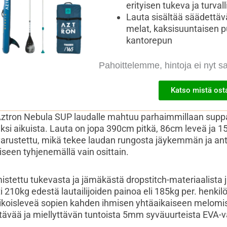
erityisen tukeva ja turval
Lauta sisältää säädettäv
melat, kaksisuuntaisen 
kantorepun
Pahoittelemme, hintoja ei nyt sa
Katso mistä osta
 Aztron Nebula SUP laudalle mahtuu parhaimmillaan su
kaksi aikuista. Lauta on jopa 390cm pitkä, 86cm leveä ja
 varustettu, mikä tekee laudan rungosta jäykemmän ja anta
seen tyhjenemällä vain osittain.
istettu tukevasta ja jämäkästä dropstitch-materiaalista 
 210kg edestä lautailijoiden painoa eli 185kg per. henki
ikoisleveä sopien kahden ihmisen yhtäaikaiseen melomis
stävää ja miellyttävän tuntoista 5mm syväuurteista EVA