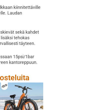
kaan kiinnitettäville
lle. Laudan
eskievät sekä kahdet
lisäksi tehokas
vallisesti täyteen.
issaan 15psi/1bar
ureen kantoreppuun.
osteluita