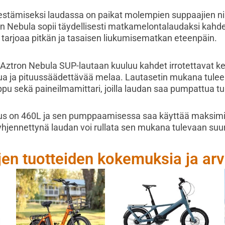
tämiseksi laudassa on paikat molempien suppaajien nilk
n Nebula sopii täydellisesti matkamelontalaudaksi kahde
tarjoaa pitkän ja tasaisen liukumisematkan eteenpäin.
Aztron Nebula SUP-lautaan kuuluu kahdet irrotettavat k
tua ja pituussäädettävää melaa. Lautasetin mukana tulee 
u sekä paineilmamittari, joilla laudan saa pumpattua tur
uus on 460L ja sen pumppaamisessa saa käyttää maksim
tyhjennettynä laudan voi rullata sen mukana tulevaan su
jen tuotteiden kokemuksia ja arv