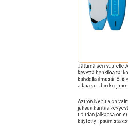
Jättimäisen suurelle
kevyttä henkilöä tai 
kahdella ilmasäiliöllä
aikaa vuodon korjaami
Aztron Nebula on valm
jaksaa kantaa kevyesti
Laudan jalkaosa on er
käytetty lipsumista e