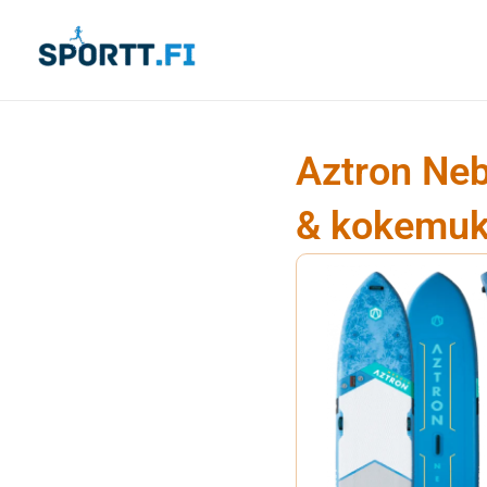
Siirry
sisältöön
Aztron Neb
& kokemuk