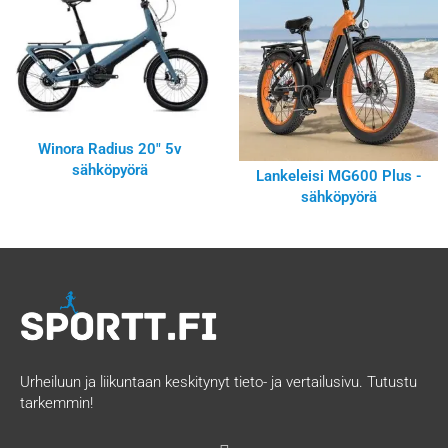
Winora Radius 20″ 5v
sähköpyörä
Lankeleisi MG600 Plus -
sähköpyörä
Urheiluun ja liikuntaan keskitynyt tieto- ja vertailusivu. Tutustu
tarkemmin!