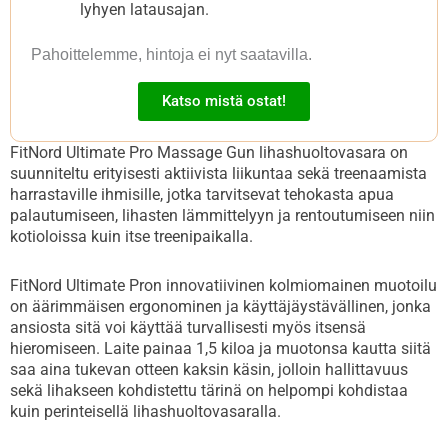
lyhyen latausajan.
Pahoittelemme, hintoja ei nyt saatavilla.
Katso mistä ostat!
FitNord Ultimate Pro Massage Gun lihashuoltovasara on
suunniteltu erityisesti aktiivista liikuntaa sekä treenaamista
harrastaville ihmisille, jotka tarvitsevat tehokasta apua
palautumiseen, lihasten lämmittelyyn ja rentoutumiseen niin
kotioloissa kuin itse treenipaikalla.
FitNord Ultimate Pron innovatiivinen kolmiomainen muotoilu
on äärimmäisen ergonominen ja käyttäjäystävällinen, jonka
ansiosta sitä voi käyttää turvallisesti myös itsensä
hieromiseen. Laite painaa 1,5 kiloa ja muotonsa kautta siitä
saa aina tukevan otteen kaksin käsin, jolloin hallittavuus
sekä lihakseen kohdistettu tärinä on helpompi kohdistaa
kuin perinteisellä lihashuoltovasaralla.