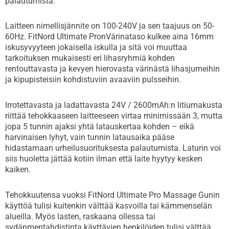
palautumista.
Laitteen nimellisjännite on 100-240V ja sen taajuus on 50-
60Hz. FitNord Ultimate PronVärinataso kulkee aina 16mm
iskusyvyyteen jokaisella iskulla ja sitä voi muuttaa
tarkoituksen mukaisesti eri lihasryhmiä kohden
rentouttavasta ja kevyen hierovasta värinästä lihasjumeihin
ja kipupisteisiin kohdistuviin avaaviin pulsseihin.
Irrotettavasta ja ladattavasta 24V / 2600mAh:n litiumakusta
riittää tehokkaaseen laitteeseen virtaa minimissään 3, mutta
jopa 5 tunnin ajaksi yhtä latauskertaa kohden – eikä
harvinaisen lyhyt, vain tunnin latausaika pääse
hidastamaan urheilusuorituksesta palautumista. Laturin voi
siis huoletta jättää kotiin ilman että laite hyytyy kesken
kaiken.
Tehokkuutensa vuoksi FitNord Ultimate Pro Massage Gunin
käyttöä tulisi kuitenkin välttää kasvoilla tai kämmenselän
alueilla. Myös lasten, raskaana ollessa tai
sydänmentahdistinta käyttävien henkilöiden tulisi välttää