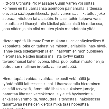
FitNord Ultimate Pro Massage Gunin varren voi siirtää
kolmeen eri haluamaansa asentoon painamalla laitteessa
olevasta säätöpainikkeesta, josta varren saa liikutettua joko
suoraan, viistoon tai alaspäin. Eri asentoihin taipuva varsi
helpottaa eri lihasryhmiin käsiksi pääsemistä hierottaessa,
jopa niiden joihin olisi muuten yksin mahdotonta yltää.
Hierontapäitä Ultimate Pron mukana tulee ennätykselliset 8
kappaletta jotka on tarkasti valmistettu erilaisille lihas- nivel-,
jänne- sekä sidekalvojen ja eri lihasryhmien monipuoliseen
hierontaan. Näiden lisäksi mallista löytyy kaikki
tavanomaiset kuten pyöreä, litteä, puolipallon muotoinen ja
patruunan mallinen irrotettava hierontapää.
Hierontapäät voidaan vaihtaa helposti vetämällä ja
työntämällä laitteeseen kiinni. Lihasvasaralla hierominen
edistää terveyttä, lämmittää lihaksia, aukaisee jumeja,
parantaa lihasten verenkiertoa ja yleistä hyvinvointia,
ehkäisee vammoilta, rentouttaa ja tehostaa lihaksistossa
tapahtuvaa nesteiden kiertoa mikä taas nopeuttaa