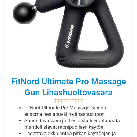
FitNord Ultimate Pro Massage
Gun Lihashuoltovasara
Rated










9.5
FitNord Ultimate Pro Massage Gun on
out
erinomainen apuväline lihashuoltoon
of
Säädettävä varsi ja 8 erilaista hierontapäätä
10
mahdollistavat monipuolisen käytön
Ladattava akku antaa pitkän käyttöajan ja