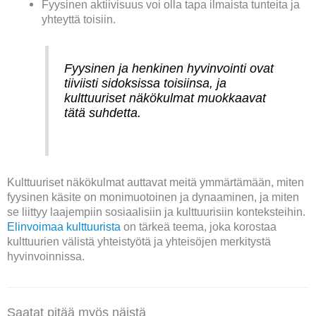
Fyysinen aktiivisuus voi olla tapa ilmaista tunteita ja
yhteyttä toisiin.
Fyysinen ja henkinen hyvinvointi ovat
tiiviisti sidoksissa toisiinsa, ja
kulttuuriset näkökulmat muokkaavat
tätä suhdetta.
Kulttuuriset näkökulmat auttavat meitä ymmärtämään, miten
fyysinen käsite on monimuotoinen ja dynaaminen, ja miten
se liittyy laajempiin sosiaalisiin ja kulttuurisiin konteksteihin.
Elinvoimaa kulttuurista
on tärkeä teema, joka korostaa
kulttuurien välistä yhteistyötä ja yhteisöjen merkitystä
hyvinvoinnissa.
Saatat pitää myös näistä