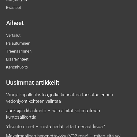
Evästeet
Aiheet
Vertailut
Palautuminen
Treenaaminen
Lisäravinteet
Kehonhuolto
Uusimmat artikkelit
Viisi jalkapallotilastoa, jotka kannattaa tarkistaa ennen
vedonlyöntikohteen valintaa
Juoksijan lihaskunto – näin aloitat kotona ilman
kuntosalikorttia
Ylikunto oireet – mistä tiedät, että treenaat liikaa?
Maksimaalinen hapenottokyky (VO2 max) – miten sitä voi