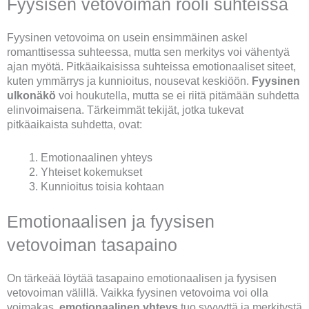
Fyysisen vetovoiman rooli suhteissa
Fyysinen vetovoima on usein ensimmäinen askel
romanttisessa suhteessa, mutta sen merkitys voi vähentyä
ajan myötä. Pitkäaikaisissa suhteissa emotionaaliset siteet,
kuten ymmärrys ja kunnioitus, nousevat keskiöön.
Fyysinen
ulkonäkö
voi houkutella, mutta se ei riitä pitämään suhdetta
elinvoimaisena. Tärkeimmät tekijät, jotka tukevat
pitkäaikaista suhdetta, ovat:
Emotionaalinen yhteys
Yhteiset kokemukset
Kunnioitus toisia kohtaan
Emotionaalisen ja fyysisen
vetovoiman tasapaino
On tärkeää löytää tasapaino emotionaalisen ja fyysisen
vetovoiman välillä. Vaikka fyysinen vetovoima voi olla
voimakas,
emotionaalinen yhteys
tuo syvyyttä ja merkitystä