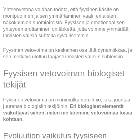
Yhteenvetona voidaan todeta, että fyysinen käsite on
monipuolinen ja sen ymmärtäminen vaatii erilaisten
näkökulmien huomioimista. Fyysisen ja emotionaalisen
yhteyden erottaminen on tärkeää, jotta voimme ymmärtää
ihmisten välisiä suhteita syvällisemmin.
Fyysinen vetovoima on keskeinen osa tätä dynamiikkaa, ja
sen merkitys ulottuu laajasti ihmisten välisiin suhteisiin.
Fyysisen vetovoiman biologiset
tekijät
Fyysinen vetovoima on monimutkainen ilmiö, joka juontaa
juurensa biologisiin tekijöihin.
Eri biologiset elementit
vaikuttavat siihen, miten me koemme vetovoimaa toisia
kohtaan.
Evoluution vaikutus fyysiseen