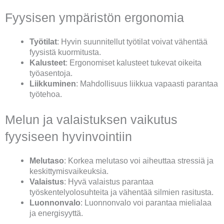
Fyysisen ympäristön ergonomia
Työtilat
: Hyvin suunnitellut työtilat voivat vähentää
fyysistä kuormitusta.
Kalusteet
: Ergonomiset kalusteet tukevat oikeita
työasentoja.
Liikkuminen
: Mahdollisuus liikkua vapaasti parantaa
työtehoa.
Melun ja valaistuksen vaikutus
fyysiseen hyvinvointiin
Melutaso
: Korkea melutaso voi aiheuttaa stressiä ja
keskittymisvaikeuksia.
Valaistus
: Hyvä valaistus parantaa
työskentelyolosuhteita ja vähentää silmien rasitusta.
Luonnonvalo
: Luonnonvalo voi parantaa mielialaa
ja energisyyttä.