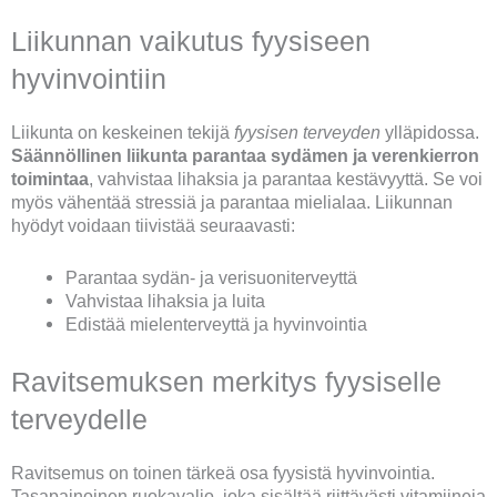
Liikunnan vaikutus fyysiseen
hyvinvointiin
Liikunta on keskeinen tekijä
fyysisen terveyden
ylläpidossa.
Säännöllinen liikunta parantaa sydämen ja verenkierron
toimintaa
, vahvistaa lihaksia ja parantaa kestävyyttä. Se voi
myös vähentää stressiä ja parantaa mielialaa. Liikunnan
hyödyt voidaan tiivistää seuraavasti:
Parantaa sydän- ja verisuoniterveyttä
Vahvistaa lihaksia ja luita
Edistää mielenterveyttä ja hyvinvointia
Ravitsemuksen merkitys fyysiselle
terveydelle
Ravitsemus on toinen tärkeä osa fyysistä hyvinvointia.
Tasapainoinen ruokavalio, joka sisältää riittävästi vitamiineja