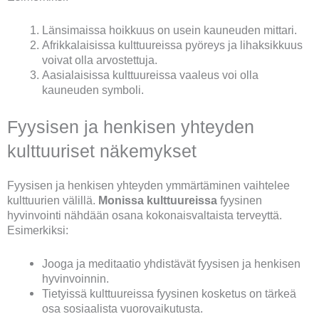
Länsimaissa hoikkuus on usein kauneuden mittari.
Afrikkalaisissa kulttuureissa pyöreys ja lihaksikkuus
voivat olla arvostettuja.
Aasialaisissa kulttuureissa vaaleus voi olla
kauneuden symboli.
Fyysisen ja henkisen yhteyden
kulttuuriset näkemykset
Fyysisen ja henkisen yhteyden ymmärtäminen vaihtelee
kulttuurien välillä.
Monissa kulttuureissa
fyysinen
hyvinvointi nähdään osana kokonaisvaltaista terveyttä.
Esimerkiksi:
Jooga ja meditaatio yhdistävät fyysisen ja henkisen
hyvinvoinnin.
Tietyissä kulttuureissa fyysinen kosketus on tärkeä
osa sosiaalista vuorovaikutusta.