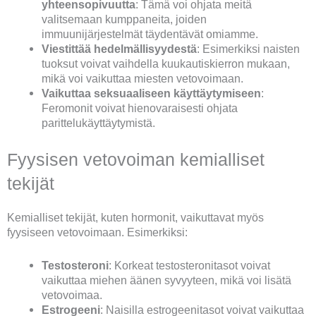
yhteensopivuutta
: Tämä voi ohjata meitä
valitsemaan kumppaneita, joiden
immuunijärjestelmät täydentävät omiamme.
Viestittää hedelmällisyydestä
: Esimerkiksi naisten
tuoksut voivat vaihdella kuukautiskierron mukaan,
mikä voi vaikuttaa miesten vetovoimaan.
Vaikuttaa seksuaaliseen käyttäytymiseen
:
Feromonit voivat hienovaraisesti ohjata
parittelukäyttäytymistä.
Fyysisen vetovoiman kemialliset
tekijät
Kemialliset tekijät, kuten hormonit, vaikuttavat myös
fyysiseen vetovoimaan. Esimerkiksi:
Testosteroni
: Korkeat testosteronitasot voivat
vaikuttaa miehen äänen syvyyteen, mikä voi lisätä
vetovoimaa.
Estrogeeni
: Naisilla estrogeenitasot voivat vaikuttaa