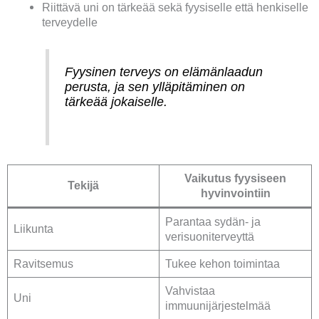
Riittävä uni on tärkeää sekä fyysiselle että henkiselle
terveydelle
Fyysinen terveys on elämänlaadun
perusta, ja sen ylläpitäminen on
tärkeää jokaiselle.
Vaikutus fyysiseen
Tekijä
hyvinvointiin
Parantaa sydän- ja
Liikunta
verisuoniterveyttä
Ravitsemus
Tukee kehon toimintaa
Vahvistaa
Uni
immuunijärjestelmää