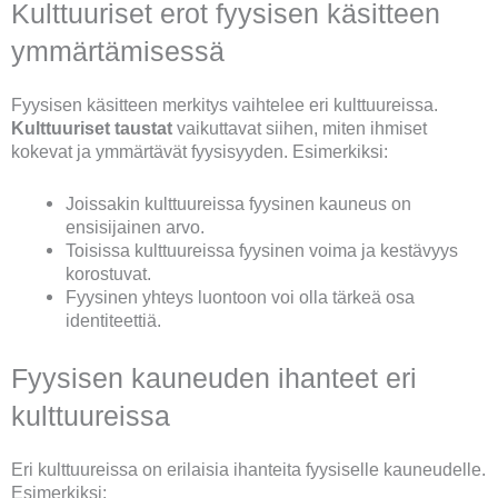
Kulttuuriset erot fyysisen käsitteen
ymmärtämisessä
Fyysisen käsitteen merkitys vaihtelee eri kulttuureissa.
Kulttuuriset taustat
vaikuttavat siihen, miten ihmiset
kokevat ja ymmärtävät fyysisyyden. Esimerkiksi:
Joissakin kulttuureissa fyysinen kauneus on
ensisijainen arvo.
Toisissa kulttuureissa fyysinen voima ja kestävyys
korostuvat.
Fyysinen yhteys luontoon voi olla tärkeä osa
identiteettiä.
Fyysisen kauneuden ihanteet eri
kulttuureissa
Eri kulttuureissa on erilaisia ihanteita fyysiselle kauneudelle.
Esimerkiksi: