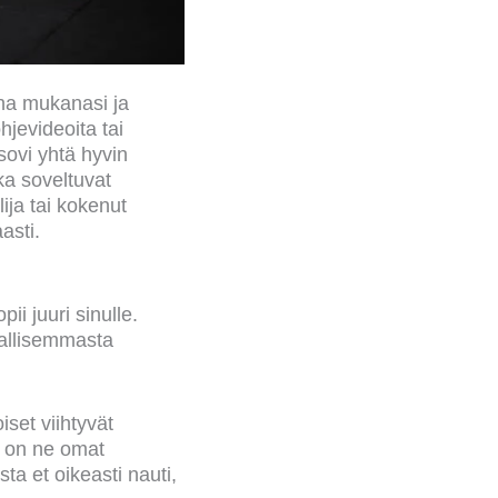
ina mukanasi ja
ohjevideoita tai
 sovi yhtä hyvin
tka soveltuvat
lija tai kokenut
asti.
ii juuri sinulle.
hallisemmasta
iset viihtyvät
la on ne omat
sta et oikeasti nauti,