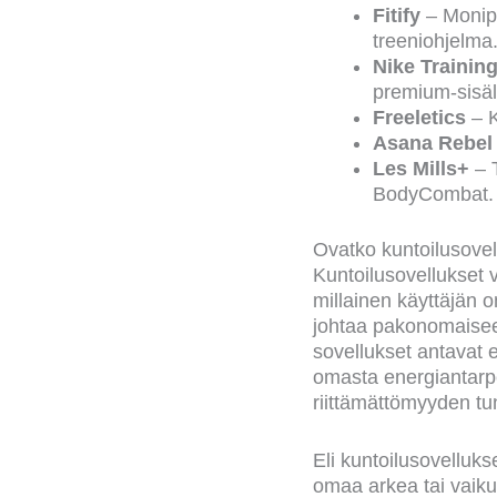
Fitify
– Monipu
treeniohjelma
Nike Trainin
premium-sisäl
Freeletics
– 
Asana Rebe
Les Mills+
– 
BodyCombat.
Ovatko kuntoilusovell
Kuntoilusovellukset vo
millainen käyttäjän 
johtaa pakonomaiseen 
sovellukset antavat e
omasta energiantarpee
riittämättömyyden tu
Eli kuntoilusovellukse
omaa arkea tai vaikutt