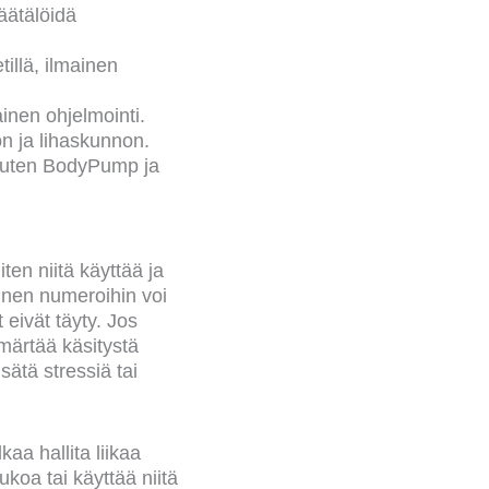
äätälöidä
tillä, ilmainen
inen ohjelmointi.
n ja lihaskunnon.
 kuten BodyPump ja
iten niitä käyttää ja
minen numeroihin voi
 eivät täyty. Jos
ämärtää käsitystä
sätä stressiä tai
kaa hallita liikaa
ukoa tai käyttää niitä