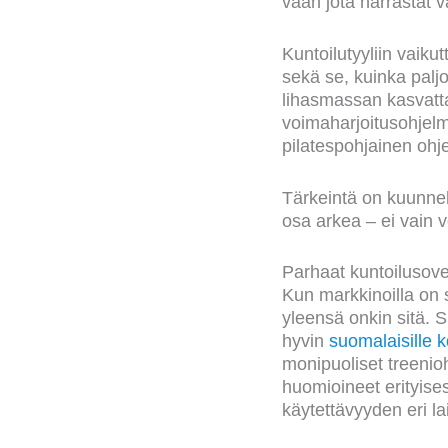
vaan jota harrastat 
Kuntoilutyyliin vaikut
sekä se, kuinka paljo
lihasmassan kasvatta
voimaharjoitusohjelmi
pilatespohjainen ohje
Tärkeintä on kuunnell
osa arkea – ei vain ve
Parhaat kuntoilusovel
Kun markkinoilla on s
yleensä onkin sitä. S
hyvin
suomalaisille ko
monipuoliset treenioh
huomioineet erityise
käytettävyyden eri lait