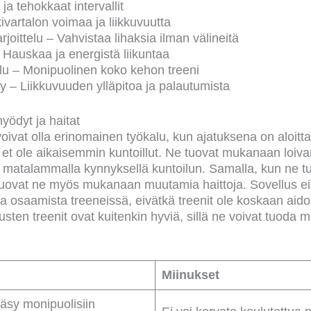
ja tehokkaat intervallit
ivartalon voimaa ja liikkuvuutta
oittelu – Vahvistaa lihaksia ilman välineitä
 Hauskaa ja energistä liikuntaa
elu – Monipuolinen koko kehon treeni
y – Liikkuvuuden ylläpitoa ja palautumista
yödyt ja haitat
oivat olla erinomainen työkalu, kun ajatuksena on aloitta
s et ole aikaisemmin kuntoillut. Ne tuovat mukanaan loiv
en matalammalla kynnyksellä kuntoilun. Samalla, kun ne
 tuovat ne myös mukanaan muutamia haittoja. Sovellus ei
osaamista treeneissä, eivätkä treenit ole koskaan aidost
sten treenit ovat kuitenkin hyviä, sillä ne voivat tuoda
Miinukset
äsy monipuolisiin