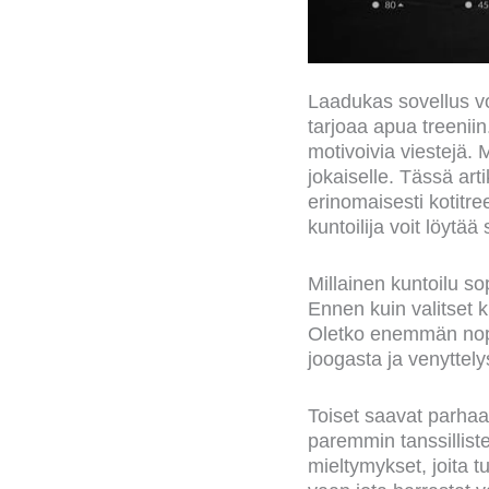
Laadukas sovellus vo
tarjoaa apua treeniin.
motivoivia viestejä. 
jokaiselle. Tässä art
erinomaisesti kotitreen
kuntoilija voit löytä
Millainen kuntoilu sop
Ennen kuin valitset ku
Oletko enemmän nope
joogasta ja venyttel
Toiset saavat parhaat 
paremmin tanssilliste
mieltymykset, joita tu