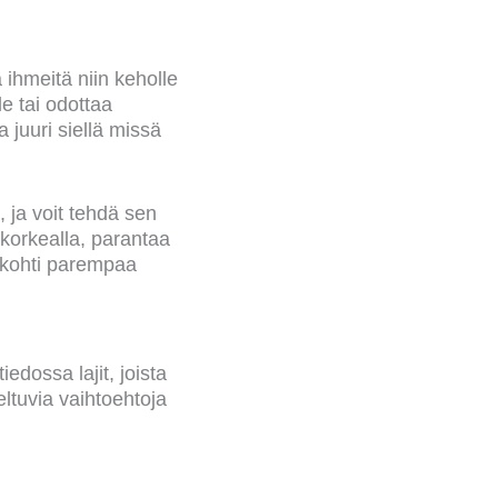
ä ihmeitä niin keholle
le tai odottaa
ja juuri siellä missä
 ja voit tehdä sen
 korkealla, parantaa
l kohti parempaa
tiedossa lajit, joista
eltuvia vaihtoehtoja