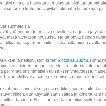
 tulisi aina olla hauskaa ja mukavaa, eikä tuntua pahalta
lukset onkin luotu motivoiviksi, olematta kuitenkaan pai
avat suomalaisia
vät yhä enemmän erilaisia sovelluksia arjessa ja ylipä
ovat tässä vahvassa nousussa. Ne tarjoavat helpon tavan
tai pitkiä matkoja treenipaikoille. Samalla niiden avulla 
asta.
llukset ja nettisivustot, kuten
Slotozilla Suomi
, kiinnost
sinoista ja niiden tarjoamista eduista, kuten talletusbonuks
tä pelirahaa ensimmäisen talletuksen yhteydessä. Näiden
t urheiluun liittyvät aiheet sekä uutiset ja muut olennaise
ukset, uutissovellukset ja esimerkiksi juuri mainitut kasino
tuvat siihen, että käyttäjä saa sisältöä ja kokemuksia h
ja milloin tahansa. Ei siis ihme, että kuntoilusovellukset 
ohella.