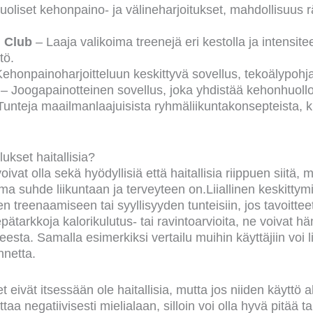
oliset kehonpaino- ja välineharjoitukset, mahdollisuus r
.
g Club
– Laaja valikoima treenejä eri kestolla ja intensitee
tö.
Kehonpainoharjoitteluun keskittyvä sovellus, tekoälypohja
l
– Joogapainotteinen sovellus, joka yhdistää kehonhuollo
Tunteja maailmanlaajuisista ryhmäliikuntakonsepteista,
ukset haitallisia?
ivat olla sekä hyödyllisiä että haitallisia riippuen siitä, m
oma suhde liikuntaan ja terveyteen on.Liiallinen keskitty
treenaamiseen tai syyllisyyden tunteisiin, jos tavoitteet
pätarkkoja kalorikulutus- tai ravintoarvioita, ne voivat h
sta. Samalla esimerkiksi vertailu muihin käyttäjiin voi li
nnetta.
t eivät itsessään ole haitallisia, mutta jos niiden käyttö al
aa negatiivisesti mielialaan, silloin voi olla hyvä pitää ta