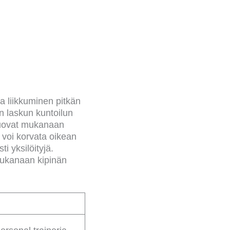
a liikkuminen pitkän
an laskun kuntoilun
 tuovat mukanaan
 voi korvata oikean
i yksilöityjä.
 mukanaan kipinän