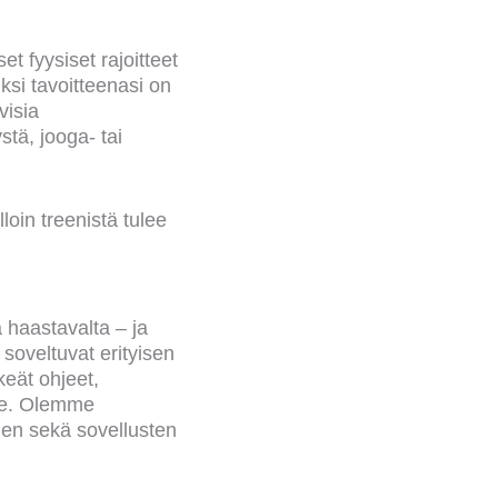
et fyysiset rajoitteet
iksi tavoitteenasi on
visia
stä, jooga- tai
loin treenistä tulee
 haastavalta – ja
 soveltuvat erityisen
keät ohjeet,
ille. Olemme
den sekä sovellusten