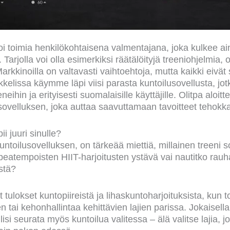
i toimia henkilökohtaisena valmentajana, joka kulkee a
 Tarjolla voi olla esimerkiksi räätälöityjä treeniohjelmia, 
Markkinoilla on valtavasti vaihtoehtoja, mutta kaikki eivät
ikkelissa käymme läpi viisi parasta kuntoilusovellusta, jo
eihin ja erityisesti suomalaisille käyttäjille. Olitpa aloitte
ä sovelluksen, joka auttaa saavuttamaan tavoitteet tehokka
ii juuri sinulle?
ntoilusovelluksen, on tärkeää miettiä, millainen treeni sop
atempoisten HIIT-harjoitusten ystävä vai nautitko rau
ystä?
tulokset kuntopiireistä ja lihaskuntoharjoituksista, kun to
n tai kehonhallintaa kehittävien lajien parissa. Jokaisel
lisi seurata myös kuntoilua valitessa – älä valitse lajia, jo