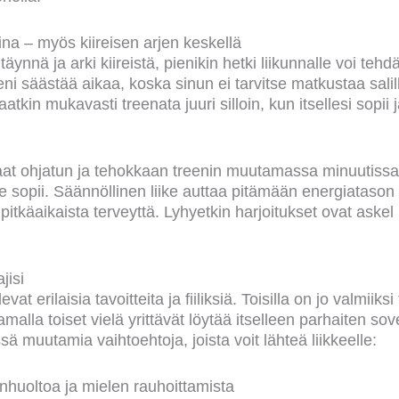
ina – myös kiireisen arjen keskellä
 täynnä ja arki kiireistä, pienikin hetki liikunnalle voi tehd
eeni säästää aikaa, koska sinun ei tarvitse matkustaa salil
Saatkin mukavasti treenata juuri silloin, kun itsellesi sopii 
aat ohjatun ja tehokkaan treenin muutamassa minuutissa,
ulle sopii. Säännöllinen liike auttaa pitämään energiatason
pitkäaikaista terveyttä. Lyhyetkin harjoitukset ovat aske
jisi
evat erilaisia tavoitteita ja fiiliksiä. Toisilla on jo valmiiksi 
amalla toiset vielä yrittävät löytää itselleen parhaiten sov
ssä muutamia vaihtoehtoja, joista voit lähteä liikkeelle:
huoltoa ja mielen rauhoittamista