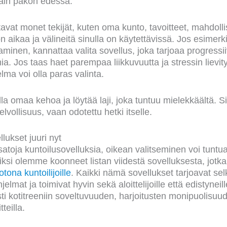
vain pakon edessä.
tavat monet tekijät, kuten oma kunto, tavoitteet, mahdollis
n aikaa ja välineitä sinulla on käytettävissä. Jos esimerk
minen, kannattaa valita sovellus, joka tarjoaa progressii
a. Jos taas haet parempaa liikkuvuutta ja stressin lievity
lma voi olla paras valinta.
a omaa kehoa ja löytää laji, joka tuntuu mielekkäältä. Sil
lvollisuus, vaan odotettu hetki itselle.
lukset juuri nyt
atoja kuntoilusovelluksia, oikean valitseminen voi tuntua
iksi olemme koonneet listan viidestä sovelluksesta, jotka
tona kuntoilijoille
. Kaikki nämä sovellukset tarjoavat sel
jelmat ja toimivat hyvin sekä aloittelijoille että edistyne
sti kotitreeniin soveltuvuuden, harjoitusten monipuolisuu
teilla.