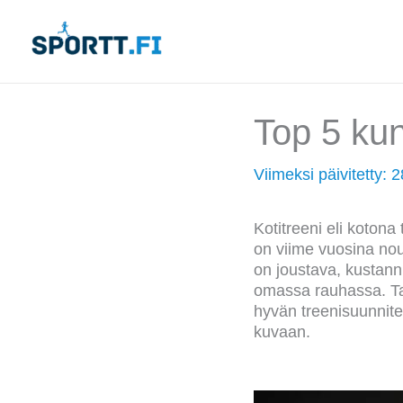
Siirry
sisältöön
Top 5 kun
Viimeksi päivitetty:
2
Kotitreeni eli koton
on viime vuosina nou
on joustava, kustannu
omassa rauhassa. Tar
hyvän treenisuunnitel
kuvaan.