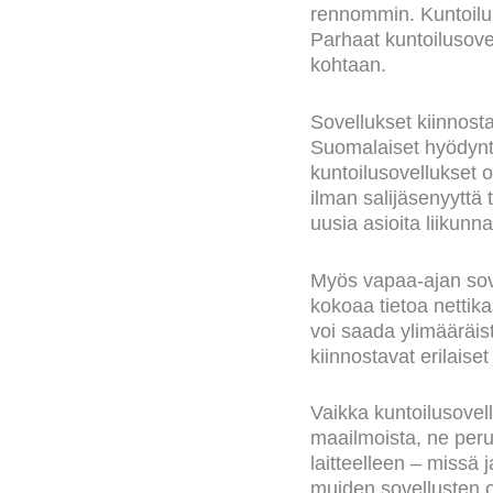
rennommin. Kuntoilun
Parhaat kuntoilusovel
kohtaan.
Sovellukset kiinnost
Suomalaiset hyödyntä
kuntoilusovellukset 
ilman salijäsenyyttä 
uusia asioita liikunn
Myös vapaa-ajan sove
kokoaa tietoa nettika
voi saada ylimääräis
kiinnostavat erilaise
Vaikka kuntoilusovell
maailmoista, ne perus
laitteelleen – missä 
muiden sovellusten 