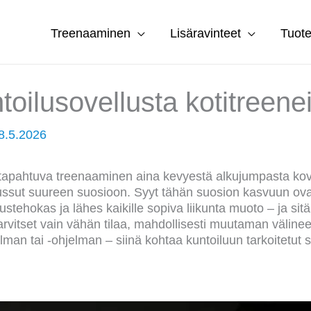
Treenaaminen
Lisäravinteet
Tuote
toilusovellusta kotitreene
8.5.2026
a tapahtuva treenaaminen aina kevyestä alkujumpasta kov
ssut suureen suosioon. Syyt tähän suosion kasvuun ovat 
stehokas ja lähes kaikille sopiva liikunta muoto – ja sitä
vitset vain vähän tilaa, mahdollisesti muutaman väline
man tai -ohjelman – siinä kohtaa kuntoiluun tarkoitetut 