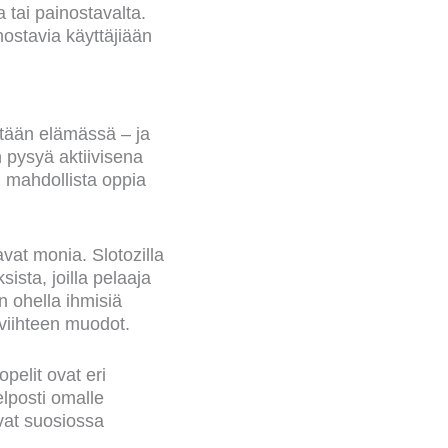
 tai painostavalta.
nostavia käyttäjiään
ätään elämässä – ja
 pysyä aktiivisena
on mahdollista oppia
avat monia. Slotozilla
ista, joilla pelaaja
 ohella ihmisiä
t viihteen muodot.
pelit ovat eri
elposti omalle
ovat suosiossa