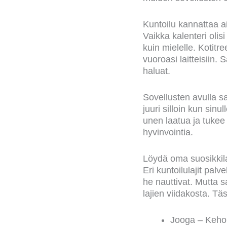
Kuntoilu kannattaa a
Vaikka kalenteri olisi
kuin mielelle. Kotitr
vuoroasi laitteisiin. 
haluat.
Sovellusten avulla s
juuri silloin kun sin
unen laatua ja tukee 
hyvinvointia.
Löydä oma suosikkila
Eri kuntoilulajit palvel
he nauttivat. Mutta s
lajien viidakosta. Tä
Jooga – Kehon