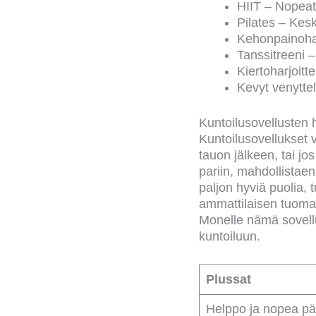
HIIT – Nopeat 
Pilates – Kesk
Kehonpainoharj
Tanssitreeni –
Kiertoharjoitt
Kevyt venyttel
Kuntoilusovellusten h
Kuntoilusovellukset v
tauon jälkeen, tai jo
pariin, mahdollista
paljon hyviä puolia,
ammattilaisen tuomaa 
Monelle nämä sovellu
kuntoiluun.
Plussat
Helppo ja nopea pä