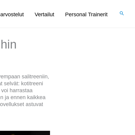
arvostelut
Vertailut
Personal Trainerit
ihin
empaan salitreeniin,
selvät: kotitreeni
 voi harrastaa
en ja ennen kaikkea
sovellukset astuvat