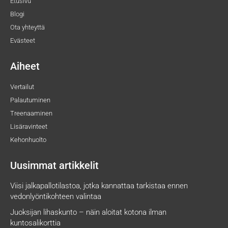
Etusivu
Blogi
Ota yhteyttä
Evästeet
Aiheet
Vertailut
Palautuminen
Treenaaminen
Lisäravinteet
Kehonhuolto
Uusimmat artikkelit
Viisi jalkapallotilastoa, jotka kannattaa tarkistaa ennen
vedonlyöntikohteen valintaa
Juoksijan lihaskunto – näin aloitat kotona ilman
kuntosalikorttia