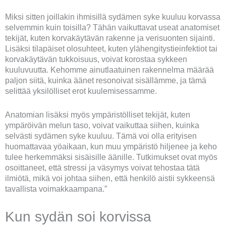
Miksi sitten joillakin ihmisillä sydämen syke kuuluu korvassa
selvemmin kuin toisilla? Tähän vaikuttavat useat anatomiset
tekijät, kuten korvakäytävän rakenne ja verisuonten sijainti.
Lisäksi tilapäiset olosuhteet, kuten ylähengitystieinfektiot tai
korvakäytävän tukkoisuus, voivat korostaa sykkeen
kuuluvuutta. Kehomme ainutlaatuinen rakennelma määrää
paljon siitä, kuinka äänet resonoivat sisällämme, ja tämä
selittää yksilölliset erot kuulemisessamme.
Anatomian lisäksi myös ympäristölliset tekijät, kuten
ympäröivän melun taso, voivat vaikuttaa siihen, kuinka
selvästi sydämen syke kuuluu. Tämä voi olla erityisen
huomattavaa yöaikaan, kun muu ympäristö hiljenee ja keho
tulee herkemmäksi sisäisille äänille. Tutkimukset ovat myös
osoittaneet, että stressi ja väsymys voivat tehostaa tätä
ilmiötä, mikä voi johtaa siihen, että henkilö aistii sykkeensä
tavallista voimakkaampana.”
Kun sydän soi korvissa