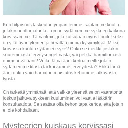
Kun hiljaisuus laskeutuu ympärillemme, saatamme kuulla
jotakin odottamatonta – oman sydämemme sykkeen kaikuna
korvissamme. Tämä ilmiö, jota kutsutaan myös tinnitukseksi,
on yllättävän yleinen ja herättää monia kysymyksiä. Miksi
korvassa kuuluu sydämen syke? Onko se merkki jostakin
suuremmasta terveysongelmasta, vai pelkkä harmittomasti
ohimenevä ääni? Voiko tämä ääni kertoa meille jotain
sydämemme tilasta tai korvamme terveydestä? Ehkä tämä
ääni onkin vain harmiton muistutus kehomme jatkuvasta
työstä.
On tärkeää ymmärtää, että vaikka yleensä se on vaaratonta,
joskus jatkuva sykkeen kuuluminen voi vaatia lääkärin
konsultaatiota. Se saattaa olla kehon tapa kertoa, että jotain
ei ole kohdallaan.
Mysteerien kuiskaus korvissasi