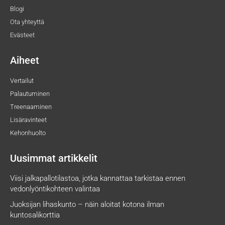
Blogi
Ota yhteyttä
Evästeet
Aiheet
Vertailut
Palautuminen
Treenaaminen
Lisäravinteet
Kehonhuolto
Uusimmat artikkelit
Viisi jalkapallotilastoa, jotka kannattaa tarkistaa ennen
vedonlyöntikohteen valintaa
Juoksijan lihaskunto – näin aloitat kotona ilman
kuntosalikorttia