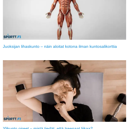
Juoksijan lihaskunto – näin aloitat kotona ilman kuntosalikorttia
Ylikunto oireet – mistä tiedät, että treenaat liikaa?