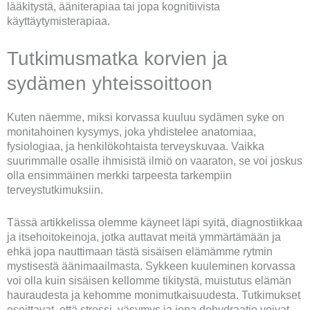
lääkitystä, ääniterapiaa tai jopa kognitiivista
käyttäytymisterapiaa.
Tutkimusmatka korvien ja
sydämen yhteissoittoon
Kuten näemme, miksi korvassa kuuluu sydämen syke on
monitahoinen kysymys, joka yhdistelee anatomiaa,
fysiologiaa, ja henkilökohtaista terveyskuvaa. Vaikka
suurimmalle osalle ihmisistä ilmiö on vaaraton, se voi joskus
olla ensimmäinen merkki tarpeesta tarkempiin
terveystutkimuksiin.
Tässä artikkelissa olemme käyneet läpi syitä, diagnostiikkaa
ja itsehoitokeinoja, jotka auttavat meitä ymmärtämään ja
ehkä jopa nauttimaan tästä sisäisen elämämme rytmin
mystisestä äänimaailmasta. Sykkeen kuuleminen korvassa
voi olla kuin sisäisen kellomme tikitystä, muistutus elämän
hauraudesta ja kehomme monimutkaisuudesta. Tutkimukset
osoittavat, että stressi, väsymys ja jopa dehydraatio voivat