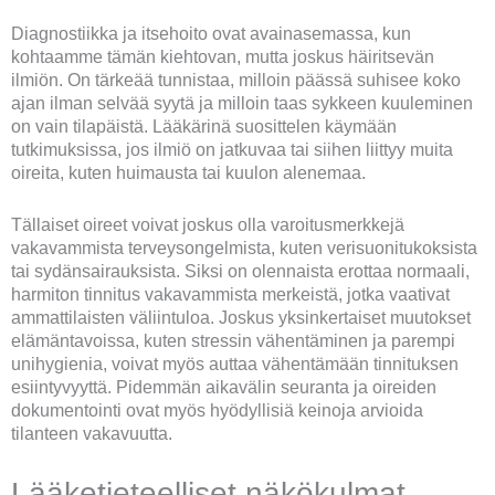
Diagnostiikka ja itsehoito ovat avainasemassa, kun
kohtaamme tämän kiehtovan, mutta joskus häiritsevän
ilmiön. On tärkeää tunnistaa, milloin päässä suhisee koko
ajan ilman selvää syytä ja milloin taas sykkeen kuuleminen
on vain tilapäistä. Lääkärinä suosittelen käymään
tutkimuksissa, jos ilmiö on jatkuvaa tai siihen liittyy muita
oireita, kuten huimausta tai kuulon alenemaa.
Tällaiset oireet voivat joskus olla varoitusmerkkejä
vakavammista terveysongelmista, kuten verisuonitukoksista
tai sydänsairauksista. Siksi on olennaista erottaa normaali,
harmiton tinnitus vakavammista merkeistä, jotka vaativat
ammattilaisten väliintuloa. Joskus yksinkertaiset muutokset
elämäntavoissa, kuten stressin vähentäminen ja parempi
unihygienia, voivat myös auttaa vähentämään tinnituksen
esiintyvyyttä. Pidemmän aikavälin seuranta ja oireiden
dokumentointi ovat myös hyödyllisiä keinoja arvioida
tilanteen vakavuutta.
Lääketieteelliset näkökulmat