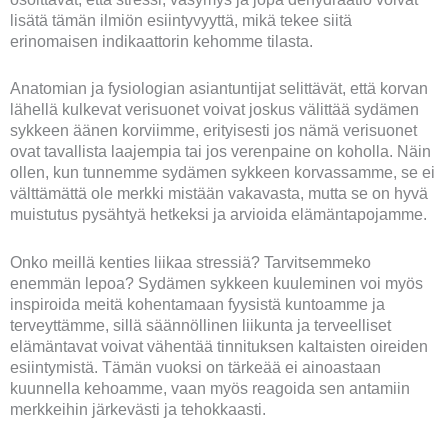
lisätä tämän ilmiön esiintyvyyttä, mikä tekee siitä
erinomaisen indikaattorin kehomme tilasta.
Anatomian ja fysiologian asiantuntijat selittävät, että korvan
lähellä kulkevat verisuonet voivat joskus välittää sydämen
sykkeen äänen korviimme, erityisesti jos nämä verisuonet
ovat tavallista laajempia tai jos verenpaine on koholla. Näin
ollen, kun tunnemme sydämen sykkeen korvassamme, se ei
välttämättä ole merkki mistään vakavasta, mutta se on hyvä
muistutus pysähtyä hetkeksi ja arvioida elämäntapojamme.
Onko meillä kenties liikaa stressiä? Tarvitsemmeko
enemmän lepoa? Sydämen sykkeen kuuleminen voi myös
inspiroida meitä kohentamaan fyysistä kuntoamme ja
terveyttämme, sillä säännöllinen liikunta ja terveelliset
elämäntavat voivat vähentää tinnituksen kaltaisten oireiden
esiintymistä. Tämän vuoksi on tärkeää ei ainoastaan
kuunnella kehoamme, vaan myös reagoida sen antamiin
merkkeihin järkevästi ja tehokkaasti.