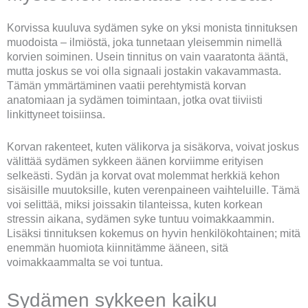
Korvissa kuuluva sydämen syke on yksi monista tinnituksen
muodoista – ilmiöstä, joka tunnetaan yleisemmin nimellä
korvien soiminen. Usein tinnitus on vain vaaratonta ääntä,
mutta joskus se voi olla signaali jostakin vakavammasta.
Tämän ymmärtäminen vaatii perehtymistä korvan
anatomiaan ja sydämen toimintaan, jotka ovat tiiviisti
linkittyneet toisiinsa.
Korvan rakenteet, kuten välikorva ja sisäkorva, voivat joskus
välittää sydämen sykkeen äänen korviimme erityisen
selkeästi. Sydän ja korvat ovat molemmat herkkiä kehon
sisäisille muutoksille, kuten verenpaineen vaihteluille. Tämä
voi selittää, miksi joissakin tilanteissa, kuten korkean
stressin aikana, sydämen syke tuntuu voimakkaammin.
Lisäksi tinnituksen kokemus on hyvin henkilökohtainen; mitä
enemmän huomiota kiinnitämme ääneen, sitä
voimakkaammalta se voi tuntua.
Sydämen sykkeen kaiku