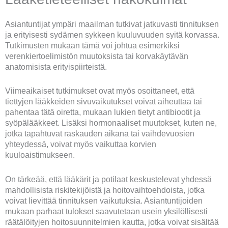
Asiantuntijat ympäri maailman tutkivat jatkuvasti tinnituksen
ja erityisesti sydämen sykkeen kuuluvuuden syitä korvassa.
Tutkimusten mukaan tämä voi johtua esimerkiksi
verenkiertoelimistön muutoksista tai korvakäytävän
anatomisista erityispiirteistä.
Viimeaikaiset tutkimukset ovat myös osoittaneet, että
tiettyjen lääkkeiden sivuvaikutukset voivat aiheuttaa tai
pahentaa tätä oiretta, mukaan lukien tietyt antibiootit ja
syöpälääkkeet. Lisäksi hormonaaliset muutokset, kuten ne,
jotka tapahtuvat raskauden aikana tai vaihdevuosien
yhteydessä, voivat myös vaikuttaa korvien
kuuloaistimukseen.
On tärkeää, että lääkärit ja potilaat keskustelevat yhdessä
mahdollisista riskitekijöistä ja hoitovaihtoehdoista, jotka
voivat lievittää tinnituksen vaikutuksia. Asiantuntijoiden
mukaan parhaat tulokset saavutetaan usein yksilöllisesti
räätälöityjen hoitosuunnitelmien kautta, jotka voivat sisältää