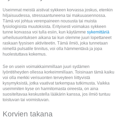
Useimmat meistä aistivat sykkeen korvassa joskus, etenkin
hiljaisuudessa, stressaantuneena tai makuuasennossa.
Tämä voi johtua verenpaineen noususta tai muista
fysiologisista muutoksista. Erityisesti voimakas sykkeen
tunne korvassa voi tulla esiin, kun käytämme
sykemittäriä
urheilusuorituksen aikana tai kun olemme juuri lopettaneet
raskaan fyysisen aktiviteetin. Tämä ilmiö, joka tunnetaan
nimellä pulsatile tinnitus, voi olla hämmentävä ja jopa
huolestuttava kokemus.
Se on usein voimakkaimmillaan juuri sydämen
lyöntitiheyden ollessa korkeimmillaan. Toisinaan tämä kaiku
voi olla merkki verisuonten terveyteen liittyvistä
kysymyksistä, jotka vaativat tarkempaa tutkimusta. Vaikka
useimmiten kyse on harmitomasta oireesta, on aina
suositeltavaa keskustella lääkärin kanssa, jos ilmiö tuntuu
toistuvan tai voimistuvan.
Korvien takana