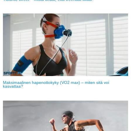
Maksimaalinen hapenottokyky (VO2 max) – miten sitä voi
kasvattaa?