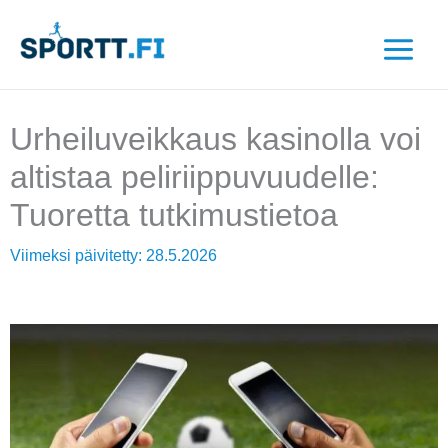
Siirry
sisältöön
Urheiluveikkaus kasinolla voi
altistaa peliriippuvuudelle:
Tuoretta tutkimustietoa
Viimeksi päivitetty:
28.5.2026