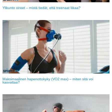
Ylikunto oireet – mistä tiedät, että treenaat liikaa?
Maksimaalinen hapenottokyky (VO2 max) – miten sitä voi
kasvattaa?