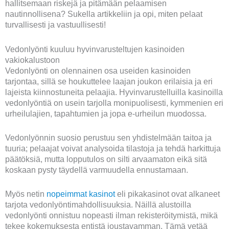
hallitsemaan riskejä ja pitämään pelaamisen
nautinnollisena? Sukella artikkeliin ja opi, miten pelaat
turvallisesti ja vastuullisesti!
Vedonlyönti kuuluu hyvinvarusteltujen kasinoiden
vakiokalustoon
Vedonlyönti on olennainen osa useiden kasinoiden
tarjontaa, sillä se houkuttelee laajan joukon erilaisia ja eri
lajeista kiinnostuneita pelaajia. Hyvinvarustelluilla kasinoilla
vedonlyöntiä on usein tarjolla monipuolisesti, kymmenien eri
urheilulajien, tapahtumien ja jopa e-urheilun muodossa.
Vedonlyönnin suosio perustuu sen yhdistelmään taitoa ja
tuuria; pelaajat voivat analysoida tilastoja ja tehdä harkittuja
päätöksiä, mutta lopputulos on silti arvaamaton eikä sitä
koskaan pysty täydellä varmuudella ennustamaan.
Myös netin
nopeimmat kasinot
eli pikakasinot ovat alkaneet
tarjota vedonlyöntimahdollisuuksia. Näillä alustoilla
vedonlyönti onnistuu nopeasti ilman rekisteröitymistä, mikä
tekee kokemuksesta entistä joustavamman. Tämä vetää