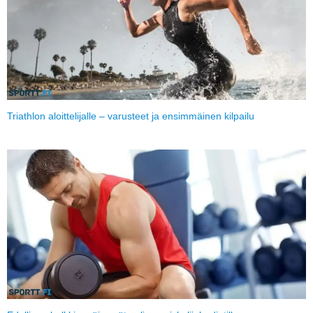
Triathlon aloittelijalle – varusteet ja ensimmäinen kilpailu