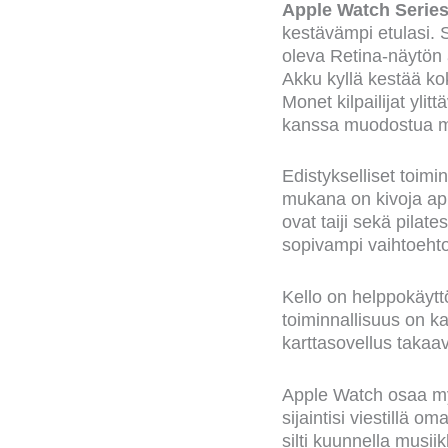
Apple Watch Series
kestävämpi etulasi. S
oleva Retina-näytön 
Akku kyllä kestää k
Monet kilpailijat yli
kanssa muodostua mu
Edistykselliset toim
mukana on kivoja app
ovat taiji sekä pilate
sopivampi vaihtoeht
Kello on helppokäytt
toiminnallisuus on k
karttasovellus takaa
Apple Watch osaa myö
sijaintisi viestillä o
silti kuunnella musiik