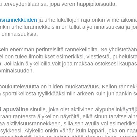
i terveydentilaansa, jopa veren happipitoisuutta.
uusrannekkeiden
ja urheilukellojen raja onkin viime aikoi
nkin urheilurannekkeisiin on tullut älyominaisuuksia ja joi
en ominaisuuksia.
sein enemmän perinteisiltä rannekelloilta. Se yhdistetään
elloon tulee ilmoitukset esimerkiksi, viestiestä, puheluista
. Joillakin älykelloilla voit jopa maksaa ostoksesi kaupas
ominaisuuden.
 houkuttelevuutta on niiden muokattavuus. Kellon rannek
porttikellosta tyylikkääksi niin arkeen kuin juhlaankin so
ä apuväline
sinulle, joka olet aktiivinen älypuhelinkäyttäj
aan ranteesta älykellon näytöltä, eikä sinun tarvitse ain
taa aktiivisuusrannekkeen, sillä sen avulla voi esimerkiks
ta sykkeesi. Älykello onkin vähän kuin läppäri, joka on naa