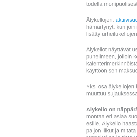
todella monipuolisest
Älykellojen,
aktiivis
hämärtynyt, kun joihi
lisätty urheilukelloj
Älykellot näyttävät u
puhelimeen, jolloin k
kalenterimerkinnöistä
käyttöön sen maksu
Yksi osa älykellojen
muuttuu sujauksessa s
Älykello on näppär
montaa eri asiaa suor
esille. Älykello haas
paljon liikut ja mita