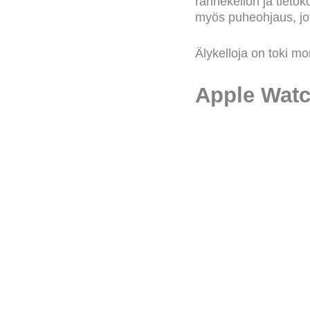
rannekellon ja tieto
myös puheohjaus, jot
Älykelloja on toki mo
Apple Watc