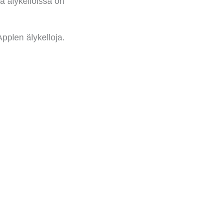
a älykelloissa on
Applen älykelloja.