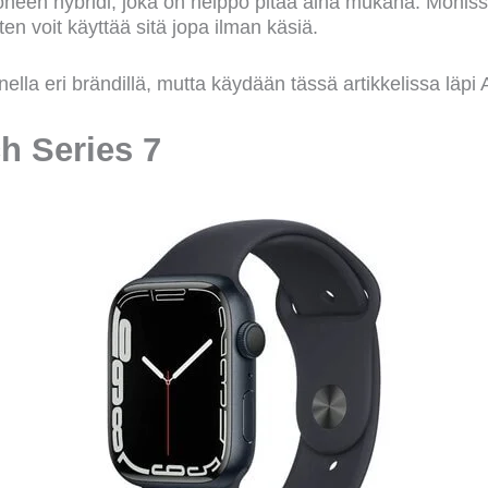
koneen hybridi, joka on helppo pitää aina mukana. Moniss
en voit käyttää sitä jopa ilman käsiä.
nella eri brändillä, mutta käydään tässä artikkelissa läpi 
h Series 7