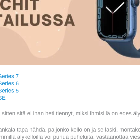
eries 7
eries 6
eries 5
SE
itten sitä ei ihan heti tiennyt, miksi ihmisillä on edes äly
 hankala tapa nähdä, paljonko kello on ja se laski, montako
milla älykelloilla voi puhua puheluita, vastaanottaa vies