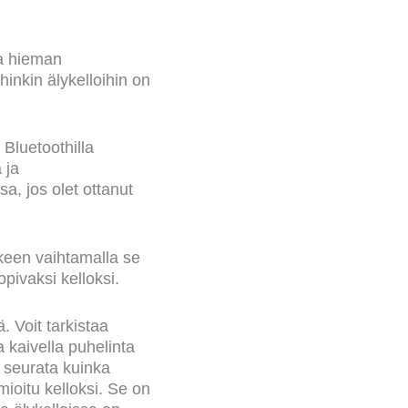
na hieman
hinkin älykelloihin on
 Bluetoothilla
 ja
sa, jos olet ottanut
keen vaihtamalla se
pivaksi kelloksi.
ä. Voit tarkistaa
a kaivella puhelinta
i seurata kuinka
mioitu kelloksi. Se on