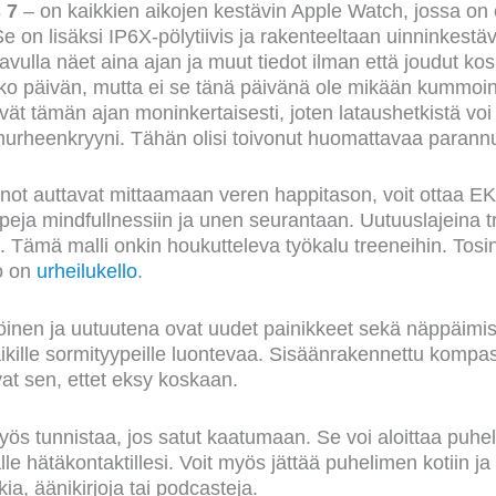
 7
– on kaikkien aikojen kestävin Apple Watch, jossa on 
e on lisäksi IP6X-pölytiivis ja rakenteeltaan uinninkestä
avulla näet aina ajan ja muut tiedot ilman että joudut k
oko päivän, mutta ei se tänä päivänä ole mikään kummoi
ttävät tämän ajan moninkertaisesti, joten lataushetkistä vo
rheenkryyni. Tähän olisi toivonut huomattavaa parannu
innot auttavat mittaamaan veren happitason, voit ottaa E
eja mindfullnessiin ja unen seurantaan. Uutuuslajeina 
s. Tämä malli onkin houkutteleva työkalu treeneihin. Tosin a
o on
urheilukello
.
öinen ja uutuutena ovat uudet painikkeet sekä näppäimis
aikille sormityypeille luontevaa. Sisäänrakennettu kompas
vat sen, ettet eksy koskaan.
s tunnistaa, jos satut kaatumaan. Se voi aloittaa puhelu
malle hätäkontaktillesi. Voit myös jättää puhelimen kotiin ja 
kia, äänikirjoja tai podcasteja.