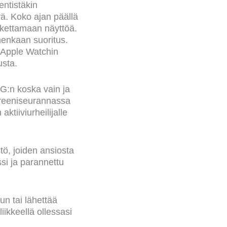
entistäkin
vä. Koko ajan päällä
oskettamaan näyttöä.
nenkaan suoritus.
i Apple Watchin
sta.
KG:n koska vain ja
treeniseurannassa
ktiiviurheilijalle
tö, joiden ansiosta
si ja parannettu
n tai lähettää
liikkeellä ollessasi