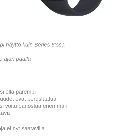
pi näyttö kuin Series 6:ssa
o ajan päällä
si olla parempi
uudet ovat peruslaatua
isi voitu panostaa enemmän
tava
a ei nyt saatavilla.